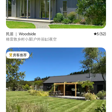
民居 ｜ Woodside
平均评分 5
5 (52)
格雷敦乡村小屋|户外浴缸|夜空
房客推荐
热门「房客推荐」