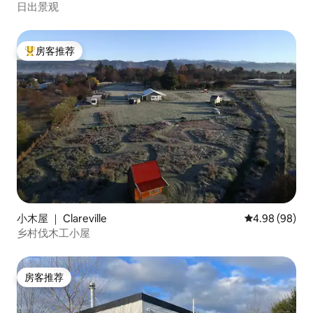
日出景观
房客推荐
热门「房客推荐」
小木屋 ｜ Clareville
平均评分 4.98
4.98 (98)
乡村伐木工小屋
房客推荐
房客推荐