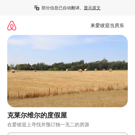
跳
部分信息已自动翻译。
显示原文
至
内
容
来爱彼迎当房东
克莱尔维尔的度假屋
在爱彼迎上寻找并预订独一无二的房源