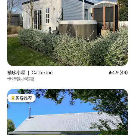
袖珍小屋 ｜ Carterton
平均评分 4.9
4.9 (49)
卡特顿小嘟嘟
房客推荐
热门「房客推荐」