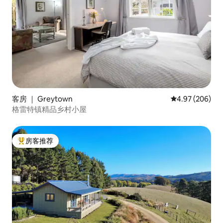
客房 ｜ Greytown
平均评分 4.97
4.97 (206)
格雷特镇精品乡村小屋
房客推荐
热门「房客推荐」