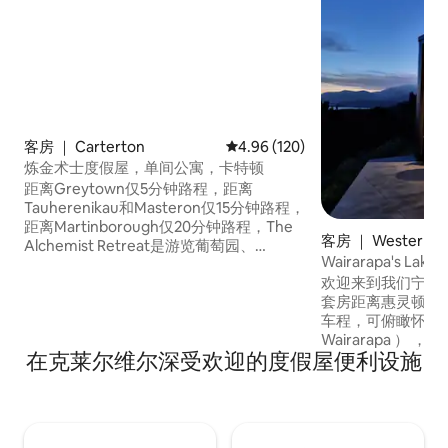
客房 ｜ Carterton
平均评分 4.96 分（满分 5 分），共
4.96 (120)
炼金术士度假屋，单间公寓，卡特顿
距离Greytown仅5分钟路程，距离
Tauherenikau和Masteron仅15分钟路程，
距离Martinborough仅20分钟路程，The
客房 ｜ Western L
Alchemist Retreat是游览葡萄园、
Wairarapa's Lak
Martinborough Fair、Round the Vines、
欢迎来到我们宁静的度假
Greytown七月仲夏节等的中心。 时尚的
套房距离惠灵顿（ We
法国乡村风情单间公寓，从车道到花园有
车程，可俯瞰怀拉拉
一条蜿蜒的石灰岩小径，是一片绿洲。 单
Wairarapa ）
间公寓与房东的房子分开，是享受宁静的
在克莱尔维尔深受欢迎的度假屋便利设施
和湖景，包括您自
理想度假胜地。 位于Carterton镇中心和
园，是逃离夜空和
火车站附近。
周日至周四可预订
包含简单的早餐，
的烧烤设施。 可以当天入住。 **不适合儿