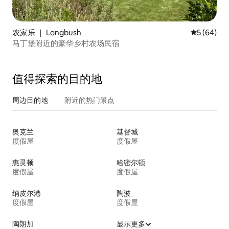
农家乐 ｜ Longbush
平均评分 5
5 (64)
马丁堡附近的豪华乡村农场民宿
值得探索的目的地
周边目的地
附近的热门景点
奥克兰
基督城
度假屋
度假屋
惠灵顿
哈密尔顿
度假屋
度假屋
纳皮尔港
陶波
度假屋
度假屋
陶朗加
显示更多