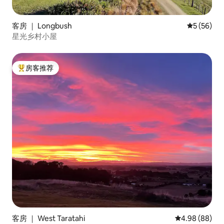
客房 ｜ Longbush
平均评分 5
5 (56)
星光乡村小屋
房客推荐
热门「房客推荐」
客房 ｜ West Taratahi
平均评分 4.98
4.98 (88)