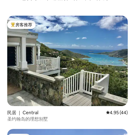
房客推荐
热门「房客推荐」
民居 ｜ Central
平均评分 4.9
4.95 (44)
圣约翰岛的理想别墅