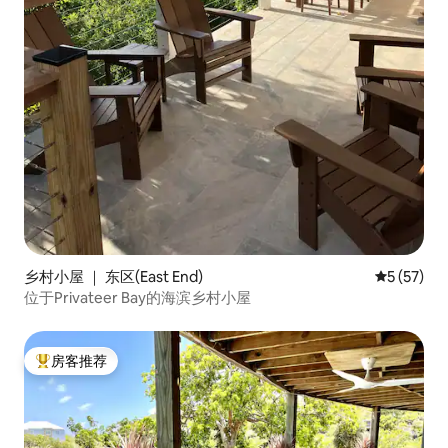
乡村小屋 ｜ 东区(East End)
平均评分 5
5 (57)
位于Privateer Bay的海滨乡村小屋
房客推荐
热门「房客推荐」