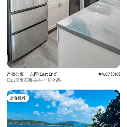
产权公寓 ｜ 东区(East End)
平均评分 4.87
4.87 (318)
日出蓝宝石西-A栋-全新空调-
房客推荐
房客推荐