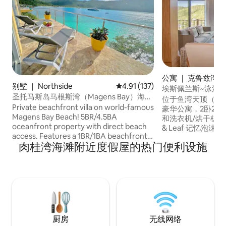
公寓 ｜ 克鲁兹湾（C
别墅 ｜ Northside
平均评分 4.91 分（满分 5 分），
4.91 (137)
埃斯佩兰斯~泳池~
圣托马斯岛马根斯湾（Magens Bay）海滨
位于鱼湾天顶（Fish 
风帆鱼别墅（Sailfish Villa）！
Private beachfront villa on world-famous
豪华公寓，2卧2
Magens Bay Beach! 5BR/4.5BA
和洗衣机/烘干机。 
oceanfront property with direct beach
& Leaf 记忆泡沫床垫。 主卧配
access. Features a 1BR/1BA beachfront
双人床和套间卫生
肉桂湾海滩附近度假屋的热门便利设施
cottage that sleeps up to 4 guests. Enjoy
张标准双人床，走廊
swimming with sea turtles, snorkeling,
观看Netflix节
and kayaking just steps below the villa.
智能电视（无有线电视）。 
Amenities include an outdoor shower,
（Cruz Bay）的
clear kayak, paddle boards, and stairs to
分钟车程，距离北岸（
the water. Located in the private
25 分钟车程。 与另外两套公寓共用 4 英尺
neighborhood of Peterborg, just a short
长的泳池和烧烤设
shoreline stroll to Magens Bay Beach.
厨房
无线网络
Property is equipped with a Generator.