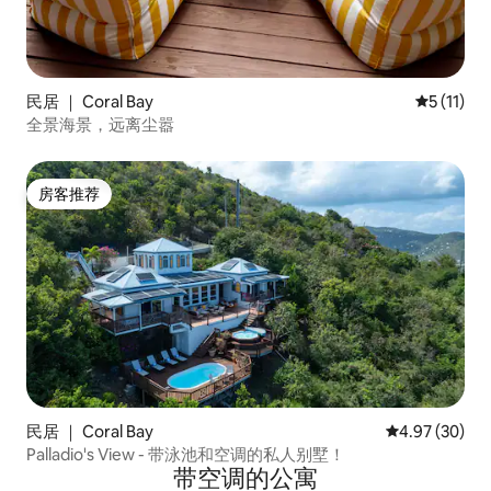
民居 ｜ Coral Bay
平均评分 5
5 (11)
全景海景，远离尘嚣
房客推荐
房客推荐
民居 ｜ Coral Bay
平均评分 4.97
4.97 (30)
Palladio's View - 带泳池和空调的私人别墅！
带空调的公寓