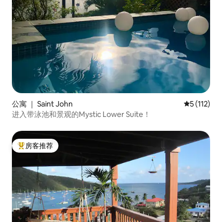
公寓 ｜ Saint John
平均评分 5 
5 (112)
进入带泳池和景观的Mystic Lower Suite！
房客推荐
热门「房客推荐」