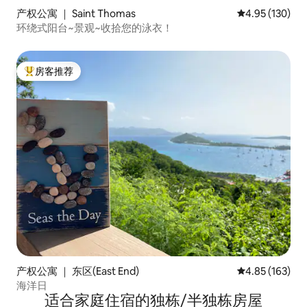
产权公寓 ｜ Saint Thomas
平均评分 4.95
4.95 (130)
环绕式阳台~景观~收拾您的泳衣！
房客推荐
热门「房客推荐」
产权公寓 ｜ 东区(East End)
平均评分 4.85
4.85 (163)
海洋日
适合家庭住宿的独栋/半独栋房屋