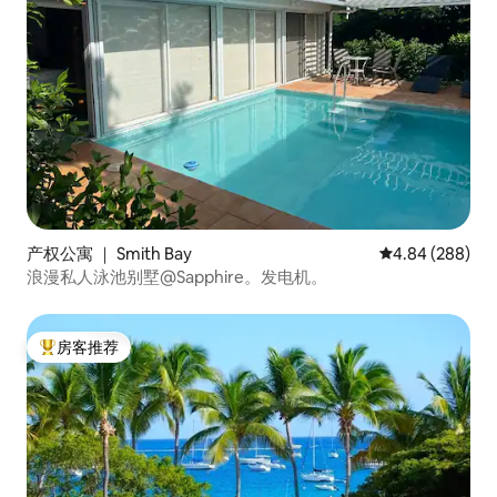
产权公寓 ｜ Smith Bay
平均评分 4.84
4.84 (288)
浪漫私人泳池别墅@Sapphire。发电机。
房客推荐
热门「房客推荐」