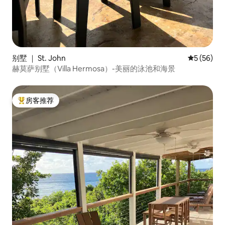
别墅 ｜ St. John
平均评分 5
5 (56)
赫莫萨别墅（Villa Hermosa）-美丽的泳池和海景
房客推荐
热门「房客推荐」