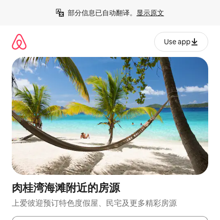
跳
部分信息已自动翻译。
显示原文
至
内
容
Use app
肉桂湾海滩附近的房源
上爱彼迎预订特色度假屋、民宅及更多精彩房源