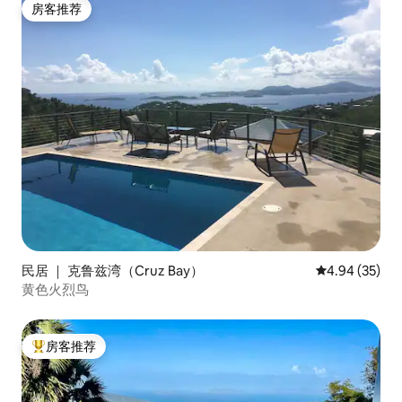
房客推荐
房客推荐
民居 ｜ 克鲁兹湾（Cruz Bay）
平均评分 4.94
4.94 (35)
黄色火烈鸟
房客推荐
热门「房客推荐」