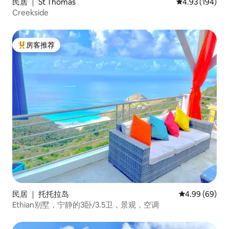
民居 ｜ St Thomas
平均评分 4.93
4.93 (194)
Creekside
房客推荐
热门「房客推荐」
民居 ｜ 托托拉岛
平均评分 4.99
4.99 (69)
Ethian别墅，宁静的3卧/3.5卫，景观，空调