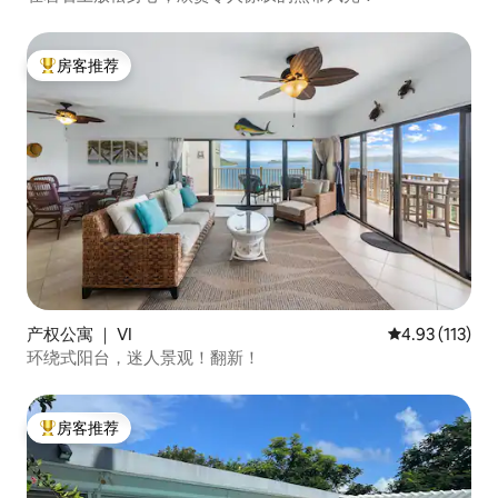
房客推荐
热门「房客推荐」
产权公寓 ｜ VI
平均评分 4.93
4.93 (113)
环绕式阳台，迷人景观！翻新！
房客推荐
热门「房客推荐」