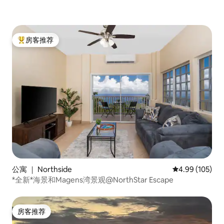
房客推荐
热门「房客推荐」
公寓 ｜ Northside
平均评分 4.99
4.99 (105)
*全新*海景和Magens湾景观@NorthStar Escape
房客推荐
房客推荐