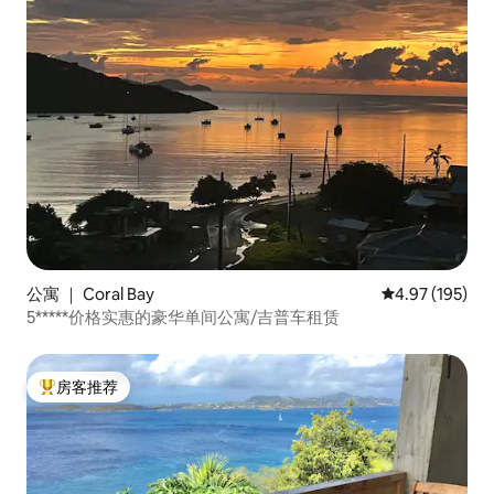
公寓 ｜ Coral Bay
平均评分 4.97
4.97 (195)
5*****价格实惠的豪华单间公寓/吉普车租赁
房客推荐
热门「房客推荐」