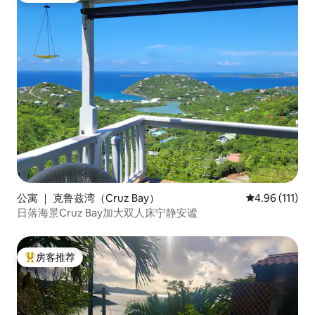
公寓 ｜ 克鲁兹湾（Cruz Bay）
平均评分 4.96
4.96 (111)
日落海景Cruz Bay加大双人床宁静安谧
房客推荐
热门「房客推荐」