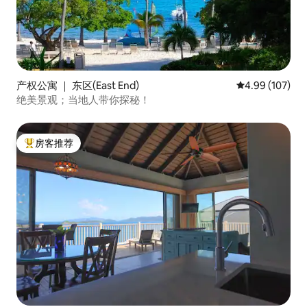
产权公寓 ｜ 东区(East End)
平均评分 4.99
4.99 (107)
绝美景观；当地人带你探秘！
房客推荐
热门「房客推荐」