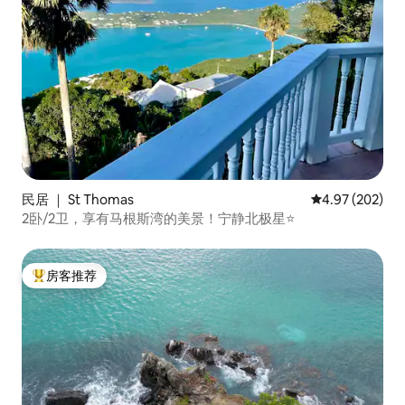
民居 ｜ St Thomas
平均评分 4.97
4.97 (202)
2卧/2卫，享有马根斯湾的美景！宁静北极星⭐️
房客推荐
热门「房客推荐」