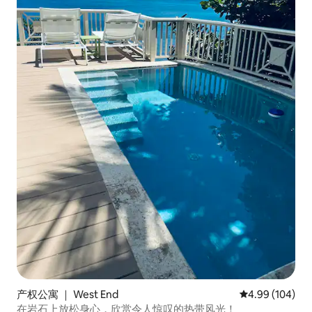
产权公寓 ｜ West End
平均评分 4.99
4.99 (104)
在岩石上放松身心，欣赏令人惊叹的热带风光！