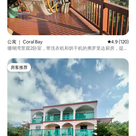
公寓 ｜ Coral Bay
平均评分 4.9
4.9 (120)
珊瑚湾景观2卧室，带洗衣机和烘干机的弗罗里达厨房，提供
吉普车租赁服务。
房客推荐
房客推荐