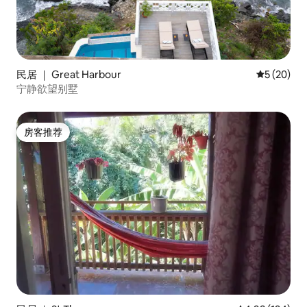
民居 ｜ Great Harbour
平均评分 5
5 (20)
宁静欲望别墅
房客推荐
房客推荐