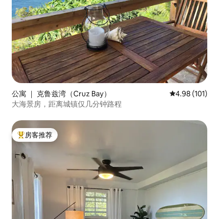
公寓 ｜ 克鲁兹湾（Cruz Bay）
平均评分 4.98
4.98 (101)
大海景房，距离城镇仅几分钟路程
房客推荐
热门「房客推荐」