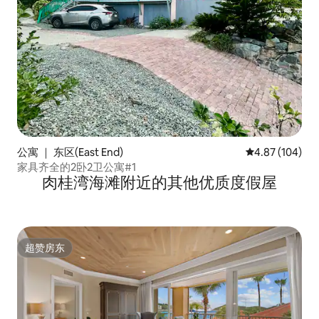
公寓 ｜ 东区(East End)
平均评分 4.87
4.87 (104)
家具齐全的2卧2卫公寓#1
肉桂湾海滩附近的其他优质度假屋
超赞房东
超赞房东