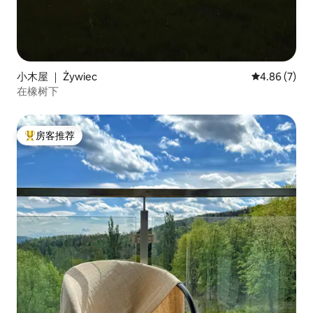
小木屋 ｜ Żywiec
平均评分 4.8
4.86 (7)
在橡树下
房客推荐
热门「房客推荐」