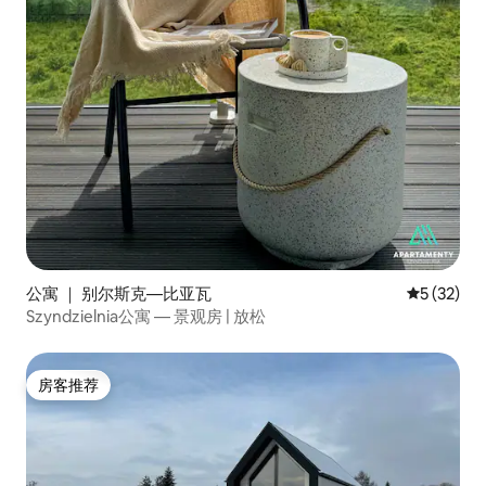
公寓 ｜ 别尔斯克—比亚瓦
平均评分 5
5 (32)
Szyndzielnia公寓 — 景观房 | 放松
房客推荐
房客推荐