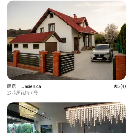
民居 ｜ Jasienica
平均评分 
5 (4)
沙菲罗瓦街 7 号