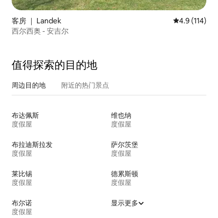
客房 ｜ Landek
平均评分 4.9
4.9 (114)
西尔西奥 - 安吉尔
值得探索的目的地
周边目的地
附近的热门景点
布达佩斯
维也纳
度假屋
度假屋
布拉迪斯拉发
萨尔茨堡
度假屋
度假屋
莱比锡
德累斯顿
度假屋
度假屋
布尔诺
显示更多
度假屋