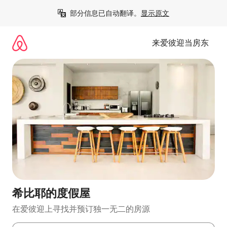
跳
部分信息已自动翻译。
显示原文
至
内
容
来爱彼迎当房东
希比耶的度假屋
在爱彼迎上寻找并预订独一无二的房源