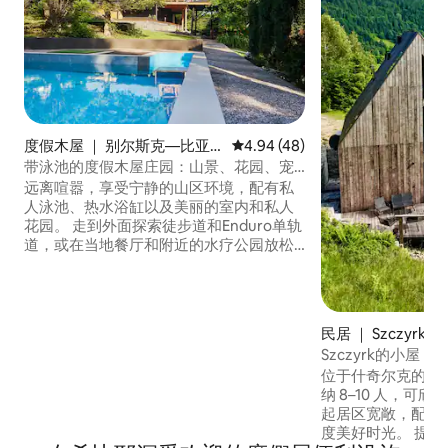
度假木屋 ｜ 别尔斯克—比亚
平均评分 4.94 分（满分 5 分），
4.94 (48)
瓦
带泳池的度假木屋庄园：山景、花园、宠
物天堂
远离喧嚣，享受宁静的山区环境，配有私
人泳池、热水浴缸以及美丽的室内和私人
花园。 走到外面探索徒步道和Enduro单轨
道，或在当地餐厅和附近的水疗公园放松
身心。 冬季，您可以在Szczyrk或Wisła滑
雪。 地理位置优越，前往克拉科夫（
Kraków ）、奥斯威辛（ Auschwitz ）和
能源区（ Energylandia ）也很方便，非常
民居 ｜ Szczyrk
适合冒险和放松。 无论您是寻求平静还是
Szczyrk的小屋
兴奋，这个度假胜地都是您下一次度假的
位于什奇尔克的一
理想之选！
纳 8–10 人，可
起居区宽敞，配有
度美好时光。 提供