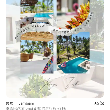
民居 ｜ Jambiani
平均评分 
5 (5)
桑给巴尔 Shungi 别墅 包含行程 +3 晚