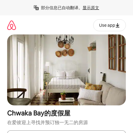
跳
部分信息已自动翻译。
显示原文
至
内
容
Use app
Chwaka Bay的度假屋
在爱彼迎上寻找并预订独一无二的房源