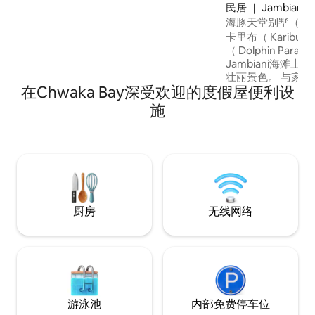
间设备齐全的厨房，厨房通往明亮的起居
民居 ｜ Jambiani
区。 您可以在共用泳池边放松身心，享受
海豚天堂别墅（海
空调、热水和备用电源带来的便利和舒
卡里布（ Karib
适。 非常适合希望在桑给巴尔享受时尚度
（ Dolphin Parad
假体验的家庭、朋友或情侣入住。 ✔ 高速
Jambiani海滩
无线网络–远程工作的理想选择 ✔ 独立二
壮丽景色。 与家
楼通道 ✔ 安静舒适的入住环境
在Chwaka Bay深受欢迎的度假屋便利设
玩耍、放松、做梦。
室、3间浴室、客
施
房、私人海滩和游
遮阳海滩休息室。
Jambiani或Pa
店。 醒来，听着
厨房
无线网络
游泳池
内部免费停车位