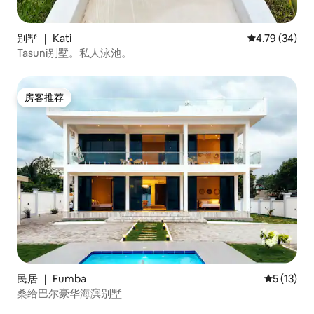
别墅 ｜ Kati
平均评分 4.7
4.79 (34)
Tasuni别墅。私人泳池。
房客推荐
房客推荐
民居 ｜ Fumba
平均评分 5
5 (13)
桑给巴尔豪华海滨别墅