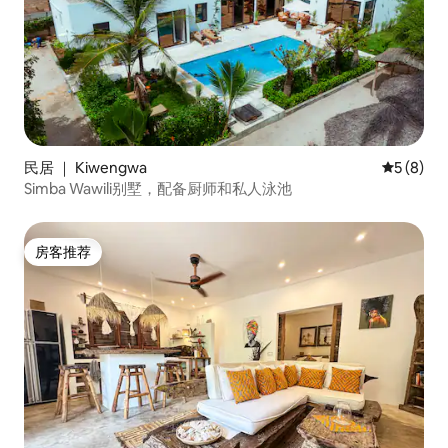
民居 ｜ Kiwengwa
平均评分 
5 (8)
Simba Wawili别墅，配备厨师和私人泳池
房客推荐
房客推荐