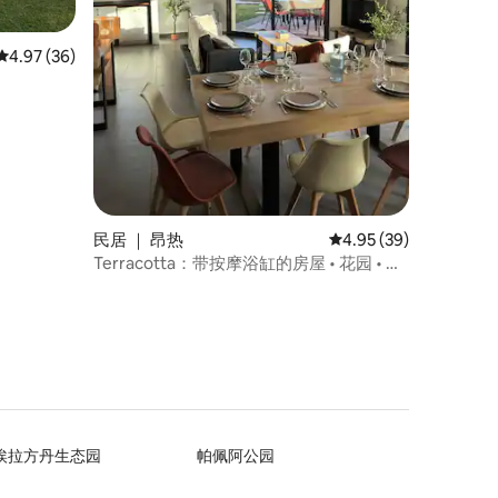
平均评分 4.97 分（满分 5 分），共 36 条评价
4.97 (36)
民居 ｜ 昂热
平均评分 4.95 分（满分
4.95 (39)
Terracotta：带按摩浴缸的房屋 • 花园 • 可
容纳 8 人
埃拉方丹生态园
帕佩阿公园