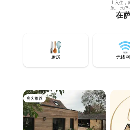
士入住，
施。 水疗中心💧使用权：包含在周末价格
在
中，工作日
拉弗莱什动物
de Sau
45分钟，距
公园1小时
厨房
无线网
房客推荐
房客推荐