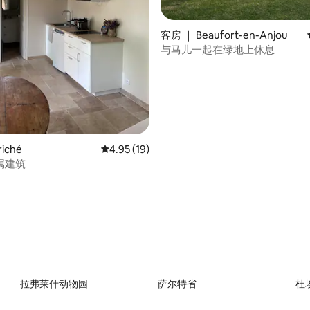
 5 分），共 5 条评价
客房 ｜ Beaufort-en-Anjou
与马儿一起在绿地上休息
iché
平均评分 4.95 分（满分 5 分），共 19 条评价
4.95 (19)
属建筑
拉弗莱什动物园
萨尔特省
杜