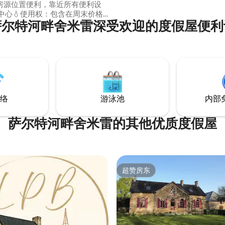
房源位置便利，靠近所有便利设
萨尔特河畔舍米雷深受欢迎的度假屋便利
可付费使用（35欧元/次） 距离
园、Terra Botanica、Caves
lges 35分钟，距离勒芒24小时赛道
离Pincé湾10分钟，距离Papéa
络
游泳池
内部
萨尔特河畔舍米雷的其他优质度假屋
超赞房东
超赞房东