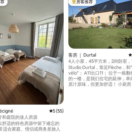
推荐
房客推荐
客推荐」
热门「房客推荐」
客房 ｜ Durtal
平
4人小屋，45平方米，2间卧室，
 5 分），共 71 条评价
动物园
Studio Durtal，靠近Flèche，和"L
vélo"； A11出口11； 位于一
的一楼，是我们住宅的延伸，单
原汁原味，但更加舒适！ 小厨房
灶、烤箱、冰箱、微波炉、小器
入式电加热器； 与第二套房源共
台和自行车室 私人停车场； 2间
浴室，配有淋浴设施； 注意，没有电视或
écigné
平均评分 5 分（满分 5 分），共 55 条评价
5 (55)
无线网络，但有网络！
疗和庭院的迷人房源
实舒适的特色房源中留下难忘的
非常适合家庭、情侣或商务差旅人