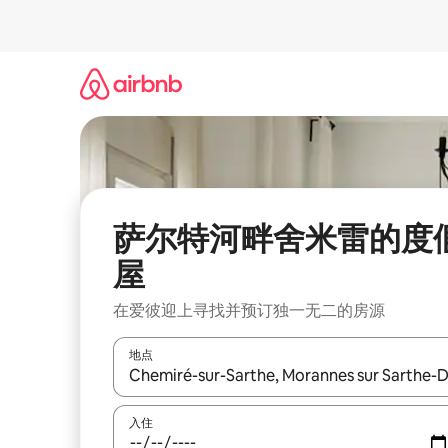
跳
至
内
容
萨尔特河畔舍米雷的度
屋
在爱彼迎上寻找并预订独一无二的房源
地点
如有搜索结果，请使用上下方向键查看，或通过点
入住