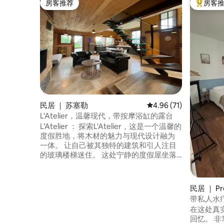
房客推荐
房客
房客推荐
热门「房
民居 ｜ 苏塞勒
平均评分 4.96 分（满分
4.96 (71)
L'Atelier，温馨现代，带按摩浴缸的露台
L’Atelier ： 探索L'Atelier，这是一个温馨的
度假胜地，将木材的魅力与现代设计融为
一体。 让自己被其独特的建筑和引人注目
的玻璃楼梯迷住。 这处宁静的度假屋坐落
在绿植之中，配备露台，是理想的住宿选
择。 我们的选项让您享受个性化的舒适体
验： 160 x 200厘米的床和一张沙发床。 私
民居 ｜ Pr
人热水浴缸：在星空下完全放松（住宿需
带私人水
额外支付20欧元）。 壁炉：在火边享受温
在这处真
馨时光（生火需额外收费15欧元）。
回忆。 