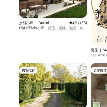
乡村小屋 ｜ Durtal
平均评分 4.94 分（满分
4.94 (88)
Plat d'Etain小屋，舒适、安静、魅力，位
于安茹
民居 ｜ Sai
La Pierr
人
房客推荐
房客推荐
房客推荐
房客推荐