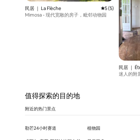
民居 ｜ La Flèche
平均评分 5 分（满分
5 (5)
Mimosa - 现代宽敞的房子，毗邻动物园
民居 ｜ Étr
迷人的附
值得探索的目的地
附近的热门景点
勒芒24小时赛道
植物园