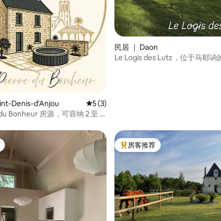
 5 分），共 88 条评价
民居 ｜ Daon
Le Logis des Lutz，位于马
nt-Denis-d'Anjou
平均评分 5 分（满分 5 分），共 3 条评价
5 (3)
e du Bonheur 房源，可容纳 2 至 8
房客推荐
热门「房客推荐」