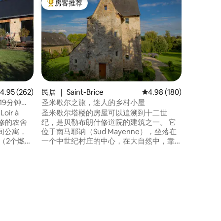
房客推荐
房客
热门「房客推荐」
热门「
健康Lof
原锻造车
阁楼。 为两人捕捉难忘时刻…… 🛏舒适的床
上用品，适用
Balneo ♨️桑拿 🛋 坐卧椅 🚿 XXL 淋浴间 🌠
星空 ➿️ 吊网 ❤️ 焕发活力的氛围 🍞 免费早
餐 完全独立的阁楼，配备了适合游客的设
施
均评分 4.95 分（满分 5 分），共 262 条评价
4.95 (262)
民居 ｜ Saint-Brice
平均评分 4.98 分（满分 
4.98 (180)
19分钟到
圣米歇尔之旅，迷人的乡村小屋
oir à
圣米歇尔塔楼的房屋可以追溯到十二世
栋翻修的农舍
纪，是贝勒布朗什修道院的建筑之一。 它
间公寓，
位于南马耶讷（Sud Mayenne），坐落在
（2个燃气
一个中世纪村庄的中心，在大自然中，靠
具）；插
近一个被池塘环绕的森林，距离萨布莱-苏
用的小露
尔-萨特（Sablé-sur-Sarthe）12公里，距
卧室和1间
离夏托-冈蒂耶（Château-Gontier）15公
里。远离喧嚣，在这片绿色的绿洲中，几
乎有一种修道院般的宁静。