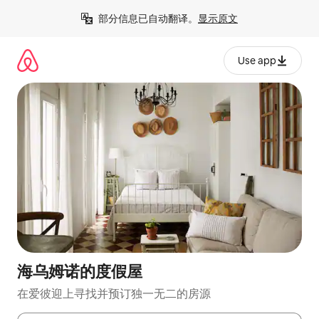
跳
部分信息已自动翻译。
显示原文
至
内
容
Use app
海乌姆诺的度假屋
在爱彼迎上寻找并预订独一无二的房源