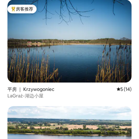
房客推荐
热门「房客推荐」
平房 ｜ Krzywogoniec
平均评分 5
5 (14)
LaGraż-湖边小屋