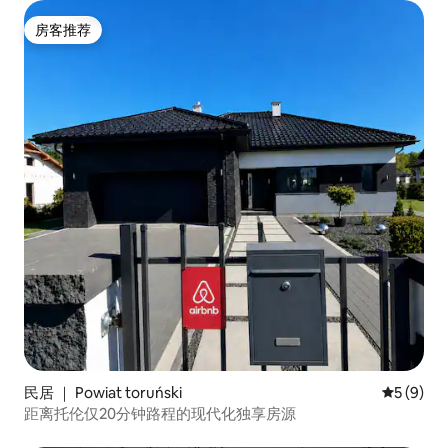
房客推荐
房客推荐
民居 ｜ Powiat toruński
平均评分 
5 (9)
距离托伦仅20分钟路程的现代化独享房源