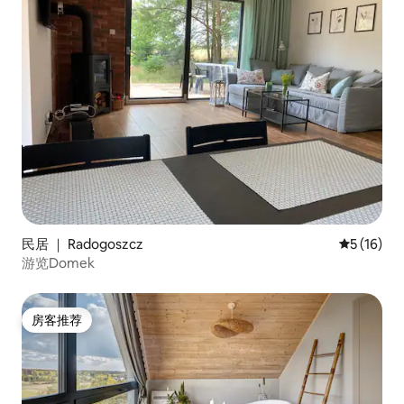
民居 ｜ Radogoszcz
平均评分 5
5 (16)
游览Domek
房客推荐
房客推荐