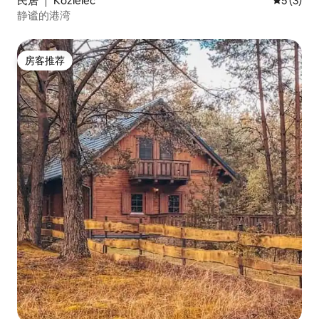
民居 ｜ Kozielec
平均评分 
5 (3)
静谧的港湾
房客推荐
房客推荐