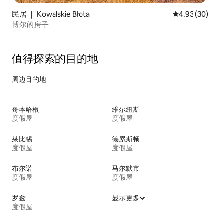
民居 ｜ Kowalskie Błota
平均评分 4.93
4.93 (30)
博尔的房子
值得探索的目的地
周边目的地
哥本哈根
维尔纽斯
度假屋
度假屋
莱比锡
德累斯顿
度假屋
度假屋
布尔诺
马尔默市
度假屋
度假屋
罗兹
显示更多
度假屋