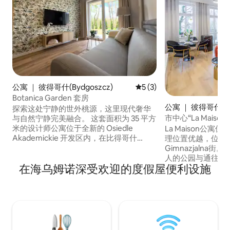
公寓 ｜ 彼得哥什(Bydgoszcz)
平均评分 5 分（满分 5 分）
5 (3)
Botanica Garden 套房
公寓 ｜ 彼得哥什(By
探索这处宁静的世外桃源，这里现代奢华
z)
市中心“La Maiso
与自然宁静完美融合。 这套面积为 35 平方
米的设计师公寓位于全新的 Osiedle
La Maison公寓位
Akademickie 开发区内，在比得哥什
理位置优越，位于
（Bydgoszcz）十分罕见。 这套一楼度假
Gimnazjalna街。 C
屋配备全围栏的独立花园，专为重视隐私
人的公园与通往老
在海乌姆诺深受欢迎的度假屋便利设施
和出入便利的房客而设计。 无论您是要去
Gdaëska Stre
附近的肿瘤治疗中心，还是要去参观大
市中心有一个宁静
学，或者只是想找一个安静的度假胜地，
噪音，让您放松身心。
这个房源都能为您提供无与伦比的舒适体
Gimnazjaln
验。