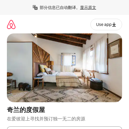
跳
部分信息已自动翻译。
显示原文
至
内
容
Use app
奇兰的度假屋
在爱彼迎上寻找并预订独一无二的房源