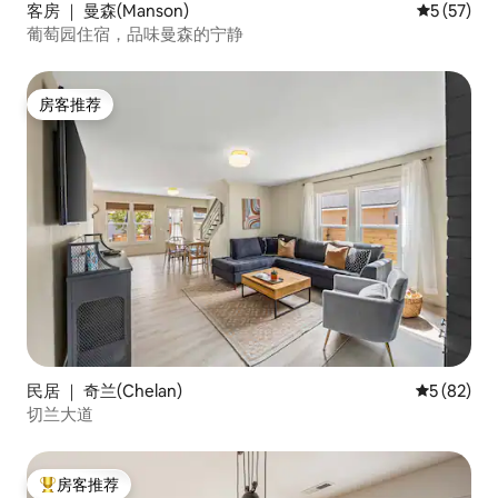
客房 ｜ 曼森(Manson)
平均评分 5
5 (57)
葡萄园住宿，品味曼森的宁静
房客推荐
房客推荐
民居 ｜ 奇兰(Chelan)
平均评分 5
5 (82)
切兰大道
房客推荐
热门「房客推荐」