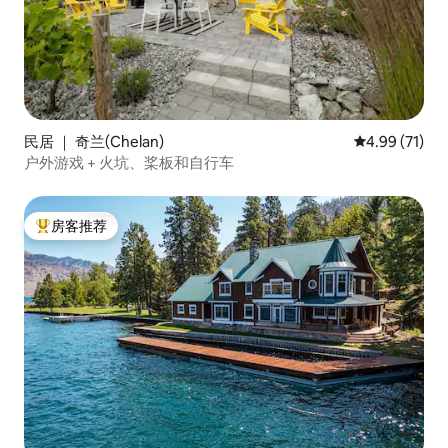
民居 ｜ 奇兰(Chelan)
平均评分 4.9
4.99 (71)
户外游戏 + 火坑、桨板和自行车
房客推荐
热门「房客推荐」