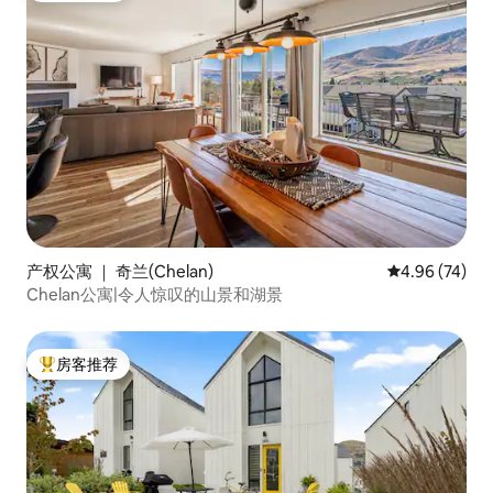
产权公寓 ｜ 奇兰(Chelan)
平均评分 4.96
4.96 (74)
Chelan公寓|令人惊叹的山景和湖景
房客推荐
热门「房客推荐」