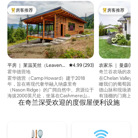
房客推荐
房客推荐
热门「房客推荐」
热门「房客推荐」
平房 ｜ 莱温芙丝（Leavenw
平均评分 4.99 分（满分 5 分），共
4.99 (293)
农家乐 ｜ 曼森(Man
orth）
霍华德营地
奇兰谷农场的农舍（S
霍华德营（Camp Howard）建于2018
在Chelan Valle
年，旨在将现代奢华融入纳森里奇
瞰我们的葡萄园、
（Nason Ridge）的广阔自然中。房源位于
德山脉和现场酒庄
海拔2000英尺处，坐落在Cashmere山脚
有顶棚的门廊上放
在奇兰深受欢迎的度假屋便利设施
下5英亩的庞德罗萨森林上。太平洋西北地
色最为美妙。一间
区的稀有景点距离这里仅很短的车程：驾
床，最多可住4人。 房源位于正常运营
车前往西部25分钟即可到达史蒂文斯山口
农场内，您可能会
（Stevens Pass）高山滑雪场，驾车前往
友好的狗可能会在您
南部20分钟即可到达莱文沃思
住在农场上，在您
（Leavenworth）享用巴伐利亚美食，驾
为您提供任何帮助。 来这里放松身心
车前往北部几分钟即可到达韦纳奇湖
欢迎来访ChelanVal