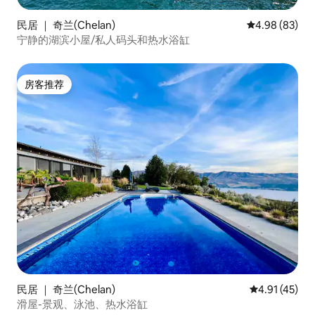
民居 ｜ 奇兰(Chelan)
平均评分 4.98
4.98 (83)
宁静的湖滨小屋/私人码头和热水浴缸
房客推荐
房客推荐
民居 ｜ 奇兰(Chelan)
平均评分 4.9
4.91 (45)
滑屋-景观、泳池、热水浴缸