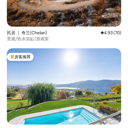
民居 ｜ 奇兰(Chelan)
平均评分 4.93
4.93 (70)
景观/热水浴缸/游戏室
房客推荐
热门「房客推荐」