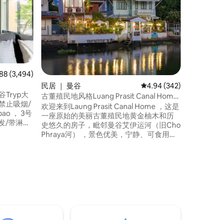
由于房源
生活的美丽
⚠️请注
只噪音。
栋古董运
都）的Mon运河畔
Itsara
寺- 10分
评分 4.88 分（满分 5 分），共 3,494 条评价
88 (3,494)
分钟
民居 ｜ 曼谷
平均评分 4.94 分（满分 
4.94 (342)
Tryp大
古董殖民地风格Luang Prasit Canal Home
Nr BTS
欢迎来到Laung Prasit Canal Home ，这是
ao ， 3号
一座原始的美丽古董殖民地黄金柚木和历
史悠久的房子，毗邻曼谷艾伊运河（旧Cho
独立卫生
Phraya河） ，景色优美，宁静、可食用的
-免费行李
花园、当地的多元文化社区，距离黎明寺
免费停车位
不远，毗邻美食的传奇。您可以使用缓慢
的生活，远离城市的喧嚣，但它仍然在曼
谷，但它仍然在曼谷，轻松搭乘轻轨前往
市中心。全新的体验正在等待着您。