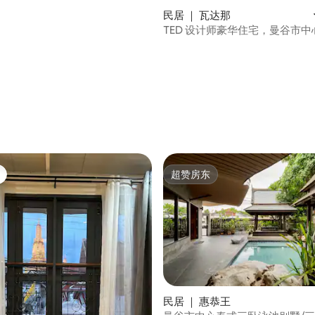
民居 ｜ 瓦达那
TED 设计师豪华住宅，曼谷市中
超赞房东
超赞房东
 5 分），共 48 条评价
民居 ｜ 惠恭王