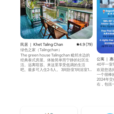
民居 ｜ Khet Taling Chan
平均评分 4.9 分（满分
4.9 (79)
绿色之家（Talingchan）
The green house Talingchan 毗邻水边的
公寓 ｜ 
经典泰式房屋。体验简单而宁静的社区生
40平一室
活。远离喧嚣。来这里享受低调的生活
泳池/近RC
欢迎您选
吧。最多可入住2-5人。 3间卧室1间浴室1
一个很棒的泰国之旅
间淋浴间1间厨房 附近的地方 Taling Chan
2024年
水上市场1.5公里 距离Central Pinklao 5.4公
右，包括
里 距离Khaosan路9公里 距离大皇宫9公
间厨房和
里。 距离唐人街10公里 暹罗广场13公里 廊
（tips
曼机场28公里 距离素万那普机场42公里 活
有卧室里
动 水上 划船 早上去朝圣。 乘船穿越运河，
床，请在
向兰花种植园致敬。
订后联系
前安排工