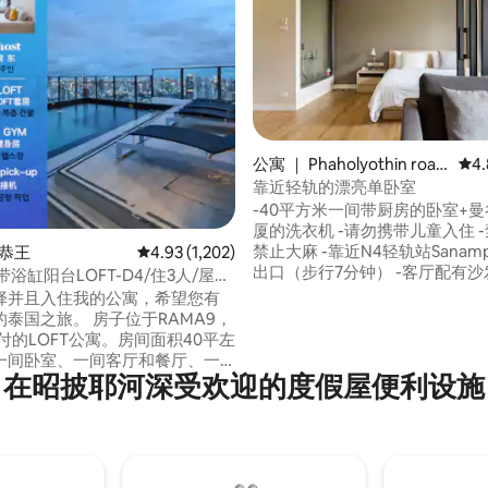
公寓 ｜ Phaholyothin road
平均
4.
Phayathai
靠近轻轨的漂亮单卧室
 5 分），共 79 条评价
-40平方米一间带厨房的卧室+曼谷
厦的洗衣机 -请勿携带儿童入住 -禁止吸烟/
禁止大麻 -靠近N4轻轨站Sanamp
惠恭王
平均评分 4.93 分（满分 5 分），共 1,202 条评价
4.93 (1,202)
出口（步行7分钟） -客厅配有沙发/带淋浴
带浴缸阳台LOFT-D4/住3人/屋顶
间、吹风机、洗漱用品和毛巾的
A/近火车夜市/近tonglor
择并且入住我的公寓，希望您有
间 -空调/无线网络/电视/保险箱 
。 房子位于RAMA9，
寄存/24小时安保 -入住和退房/
交付的LOFT公寓。房间面积40平左
-泳池和健身房 *公寓位于2-4楼、角落或中
一间卧室、一间客厅和餐厅、一
间单元（取决于是否有空）
在昭披耶河深受欢迎的度假屋便利设施
一间浴室，轻松容纳3名成年人。
: 在订单入住人数为1-2人时，默认只
一张床，如果您需要增加铺沙发
预订时将人数填写为3人，并在预
我们特别告知，我们会在您入住
作人员铺好沙发床） 订单价格包