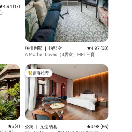
平均评分 4.94 分（满分 5 分），共 17 条评价
4.94 (17)
心
联排别墅 ｜ 拍那空
平均评分 4.97 分（满分
4.97 (38)
A Mother Loves（3居室）MRT三育
房客推荐
热门「房客推荐」
平均评分 5 分（满分 5 分），共 4 条评价
5 (4)
公寓 ｜ 瓦达纳县
平均评分 4.98 分（满分
4.98 (56)