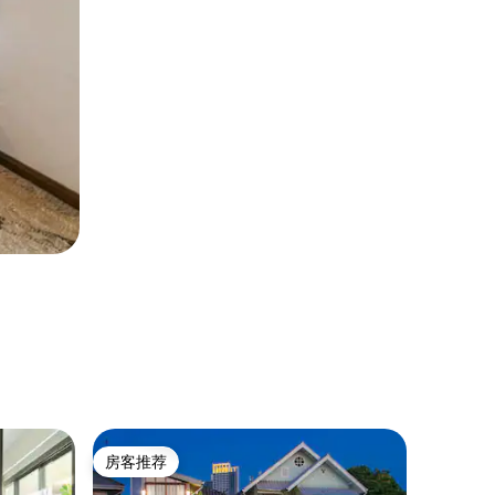
民居 ｜ Kh
房客推荐
超赞房
房客推荐
超赞房
曼谷Mo