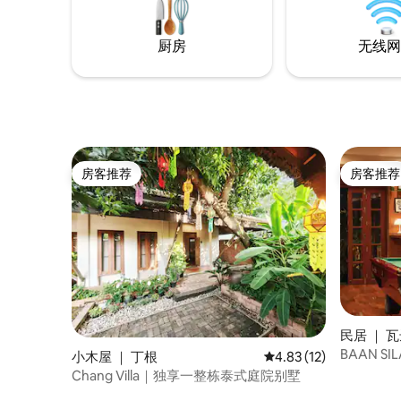
括使用整
以及共享
厨房
无线网
房客推荐
房客推荐
房客推荐
房客推荐
民居 ｜ 
BAAN S
小木屋 ｜ 丁根
平均评分 4.83 分（满分
4.83 (12)
室
Chang Villa｜独享一整栋泰式庭院别墅