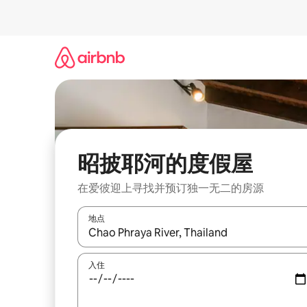
跳
至
内
容
昭披耶河的度假屋
在爱彼迎上寻找并预订独一无二的房源
地点
如有搜索结果，请使用上下方向键查看，或通过点
入住