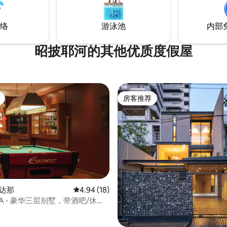
套房源，以及健身中心，游泳池
办公空间的费用。
络
游泳池
内部
昭披耶河的其他优质度假屋
房客推荐
房客推荐
瓦达那
平均评分 4.94 分（满分 5 分），共 18 条评价
4.94 (18)
ILA - 豪华三层别墅，带酒吧/休息
 5 分），共 12 条评价