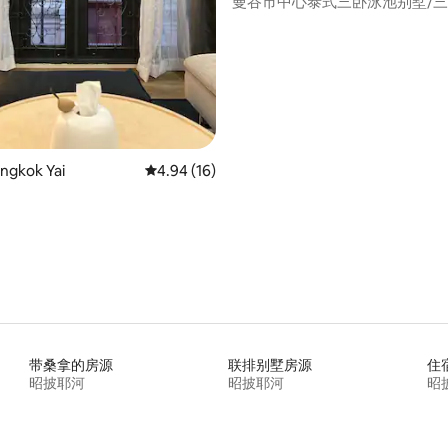
曼谷市中心泰式三卧泳池别墅/
接机服务
gkok Yai
平均评分 4.94 分（满分 5 分），共 16 条评价
4.94 (16)
带桑拿的房源
联排别墅房源
住
昭披耶河
昭披耶河
昭