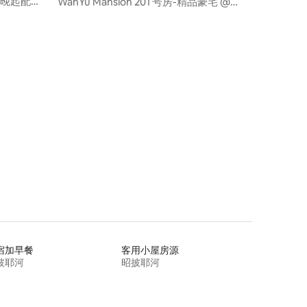
三晚起配套
WanYu Mansion 201 号房-精品豪宅 @
Ekkamai
宿加早餐
客用小屋房源
披耶河
昭披耶河