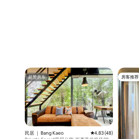
超赞房东
房客推荐
超赞房东
房客推荐
民居 ｜ Bang Kaeo
平均评分 4.83 分（满分
4.83 (48)