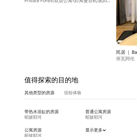
Private Forest双层公寓•距离曼谷机场20
分钟路程
民居 ｜ Ban
班瓦阿伦
值得探索的目的地
其他类型的房源
缤纷体验
带热水浴缸的房源
普通公寓房源
昭披耶河
昭披耶河
公寓房源
显示更多
昭披耶河