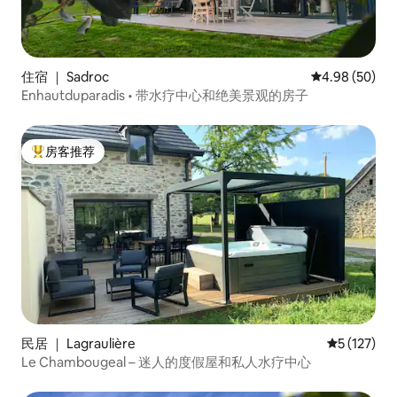
住宿 ｜ Sadroc
平均评分 4.98
4.98 (50)
Enhautduparadis • 带水疗中心和绝美景观的房子
房客推荐
热门「房客推荐」
民居 ｜ Lagraulière
平均评分 5 
5 (127)
Le Chambougeal – 迷人的度假屋和私人水疗中心