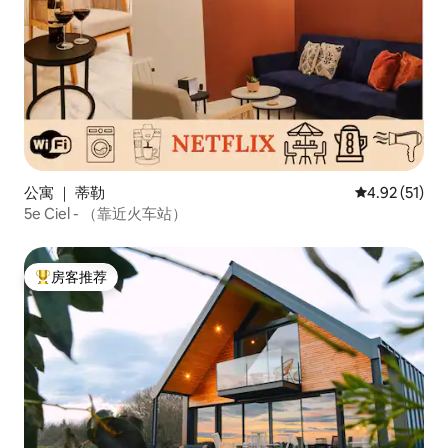
公寓 ｜ 蒂勒
平均评分 4.9
4.92 (51)
5e Ciel - （靠近火车站）
房客推荐
热门「房客推荐」