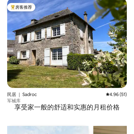
房客推荐
热门「房客推荐」
民居 ｜ Sadroc
平均评分 4.9
4.96 (51)
军械库
享受家一般的舒适和实惠的月租价格