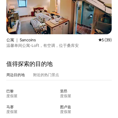
公寓 ｜ Sancoins
平均评分 5
5 (39)
温馨单间公寓-Loft，有空调，位于桑库安
值得探索的目的地
周边目的地
附近的热门景点
巴黎
里昂
度假屋
度假屋
马赛
图卢兹
度假屋
度假屋