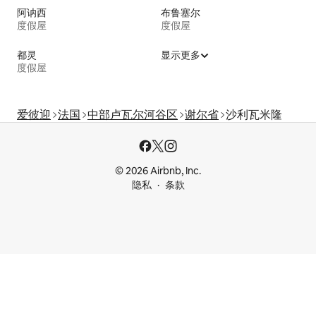
阿讷西
布鲁塞尔
度假屋
度假屋
都灵
显示更多
度假屋
爱彼迎
法国
中部卢瓦尔河谷区
谢尔省
沙利瓦米隆
© 2026 Airbnb, Inc.
隐私
条款