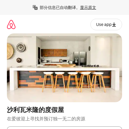
跳
部分信息已自动翻译。
显示原文
至
内
容
Use app
沙利瓦米隆的度假屋
在爱彼迎上寻找并预订独一无二的房源