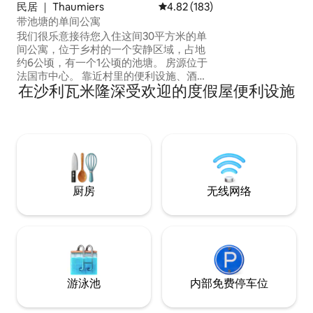
民居 ｜ Thaumiers
平均评分 4.82 分（满分 5 分），共
4.82 (183)
带池塘的单间公寓
我们很乐意接待您入住这间30平方米的单
间公寓，位于乡村的一个安静区域，占地
约6公顷，有一个1公顷的池塘。 房源位于
法国市中心。 靠近村里的便利设施、酒吧
在沙利瓦米隆深受欢迎的度假屋便利设施
餐厅和面包店。 从小屋出发，有很多步行
和徒步旅行。 距离动物公园5公里 距离奥
龙河畔登（Dun-sur-Auron）14公里 距离
圣阿芒蒙特隆（Saint Amand Montrond）
19公里 距离特隆凯森林29公里 距离Goule
池塘16公里 wiFi
厨房
无线网络
游泳池
内部免费停车位