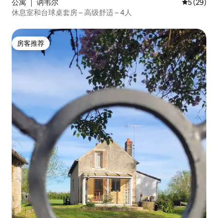
公寓 ｜ 讷韦尔
平均评分 5
5 (29)
休息室和台球桌套房 – 高级舒适 – 4人
房客推荐
房客推荐