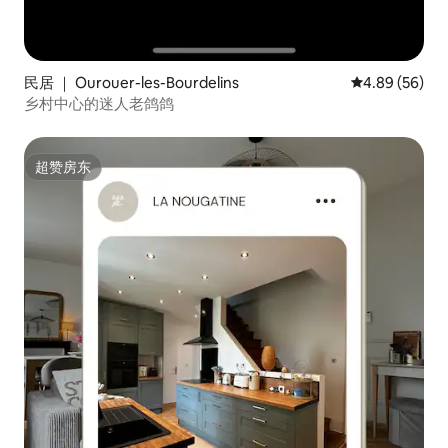
民居 ｜ Ourouer-les-Bourdelins
平均评分 4.89
4.89 (56)
乡村中心的迷人老鸽鸽
超赞房东
超赞房东