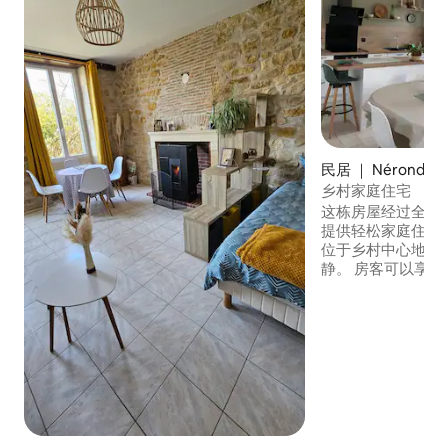
民居 ｜ Nérondes
乡村家庭住宅
这栋房屋经过全面
提供轻松家庭住宿
位于乡村中心地带
静。 房客可以享
和宽敞的封闭式花
玩耍！ 距离最近的
（Bourges）和内韦
车程。 距离葡萄园
瓦尔河畔和众多活
亮点是什么？醒来
以欣赏到马匹牧场