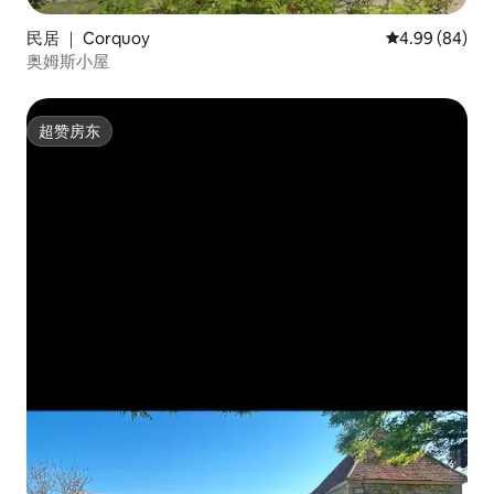
民居 ｜ Corquoy
平均评分 4.99
4.99 (84)
奥姆斯小屋
超赞房东
超赞房东