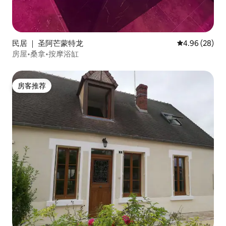
民居 ｜ 圣阿芒蒙特龙
平均评分 4.96
4.96 (28)
房屋•桑拿•按摩浴缸
房客推荐
房客推荐