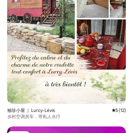
袖珍小屋 ｜ Lurcy-Lévis
平均评分 5
5 (12)
乡村空调房车，带私人水疗