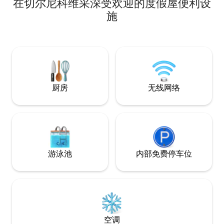
在切尔尼科维采深受欢迎的度假屋便利设
红外桑拿房，500捷克克朗/天。 现场支
扑鼻，温暖的阳光
付。请注意：厕所和淋浴间位于房子外面
施
墙上，象征着友谊
（约15米），在家庭住宅的一楼。 适合散
打造的空间。 为
步、骑自行车旅行，池塘800米。在城堡
周围，城堡，美丽的大自然。 冬季，滑雪
胜地Zdobnice 10公里，Deštné v Orlické
horách 20公里。
厨房
无线网络
游泳池
内部免费停车位
空调