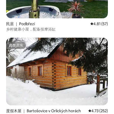
民居 ｜ Podbřezí
平均评分 4.8
4.81 (57)
乡村健康小屋，配备按摩浴缸
超赞房东
超赞房东
度假木屋 ｜ Bartošovice v Orlických horách
平均评分 4.73
4.73 (252)