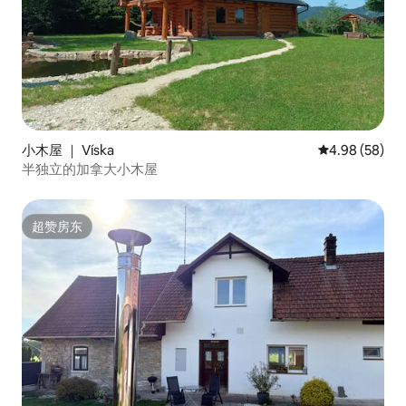
小木屋 ｜ Víska
平均评分 4.98
4.98 (58)
半独立的加拿大小木屋
超赞房东
超赞房东