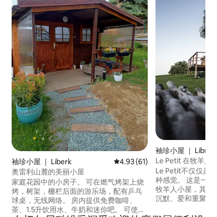
袖珍小屋 ｜ Libňat
Le Peti
袖珍小屋 ｜ Liberk
平均评分 4.93 分（满分 5 分），
4.93 (61)
Le Petit不仅
奥雷利山麓的美丽小屋
种感觉。 这是一
家庭花园中的小房子。 可在燃气烤架上烧
牧羊人小屋，其中
烤，树架，栅栏后面的游乐场，配有乒乓
沉默、爱和重聚的
球桌，无线网络。 房内提供免费咖啡、
可欣赏Jestřeb
茶、1.5升饮用水、牛奶和迷你吧。 可使用
然、宁静和星星所