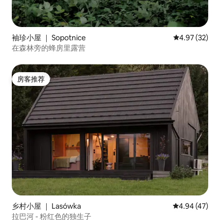
袖珍小屋 ｜ Sopotnice
平均评分 4.9
4.97 (32)
在森林旁的蜂房里露营
房客推荐
房客推荐
乡村小屋 ｜ Lasówka
平均评分 4.9
4.94 (47)
拉巴河 - 粉红色的独生子