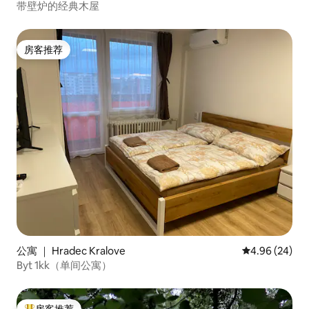
带壁炉的经典木屋
房客推荐
房客推荐
公寓 ｜ Hradec Kralove
平均评分 4.96
4.96 (24)
Byt 1kk（单间公寓）
房客推荐