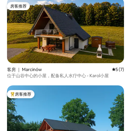
房客推荐
房客推荐
客房 ｜ Marcinów
平均评分 
5 (7)
位于山谷中心的小屋，配备私人水疗中心 - Karol小屋
房客推荐
热门「房客推荐」