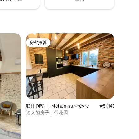
房客推荐
房客推荐
联排别墅 ｜ Mehun-sur-Yèvre
平均评分 5 分（满分
5 (14)
迷人的房子，带花园