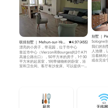
别墅 ｜ Pier
e
Solog
联排别墅 ｜ Mehun-sur-Yèvr
平均评分 4.97 分（满分 
4.97 (455)
我们的别
e
漂亮的小房子，带花园，位于市中心
人池塘，
靠近市中心（Vierzon和Bourges的2个A71
沿着林间
高速公路出口），50平方米的房子，1个30
或在完全
平方米的起居室，1间带储物柜的卧室，浴
光明媚的
室和卫生间。客厅有沙发床。可以提供一
友一起入
张折叠婴儿床。250平方米的户外花园，配
（Lamotte
有桌子、椅子、2个日光浴床、遮阳伞、烧
15分钟车
烤架。可以在花园的有盖和封闭空间停放2
池塘的自然风光。 房
轮车。在梅昂（MEHUN），靠近阿洛尼
栋独立的
（Allogny）森林，贝里（Berry）自行车
道，查理七世城堡（château Charles
VII），瓷器中心。
厨房
无线网