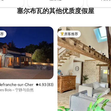
塞尔布瓦的其他优质度假屋
推荐
房客推荐
客推荐」
热门「房客推荐」
lefranche-sur-Cher
平均评分 4.93 分（满分 5 分），共 83 条评价
4.93 (83)
 des Bois – 宁静与自然