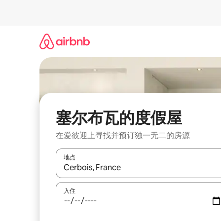
跳
至
内
容
塞尔布瓦的度假屋
在爱彼迎上寻找并预订独一无二的房源
地点
如有搜索结果，请使用上下方向键查看，或通过点
入住