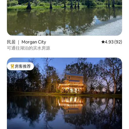
民居 ｜ Morgan City
平均评分 4.93
4.93 (92)
可通往湖泊的滨水房源
房客推荐
热门「房客推荐」