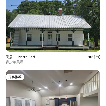
民居 ｜ Pierre Part
平均评分 5
5 (29)
青少年美屋
房客推荐
房客推荐