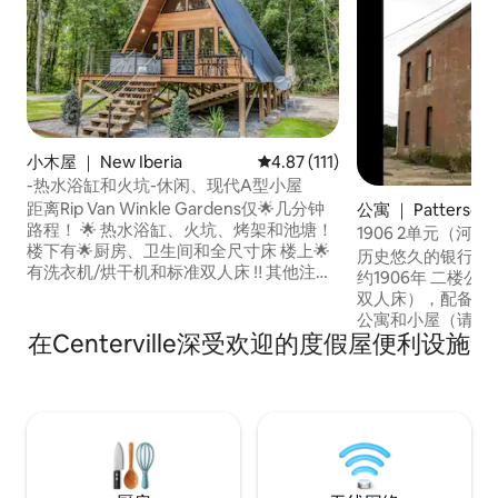
小木屋 ｜ New Iberia
平均评分 4.87 分（满分 5 分），
4.87 (111)
-热水浴缸和火坑-休闲、现代A型小屋
距离Rip Van Winkle Gardens仅🌟几分钟
公寓 ｜ Patterson
路程！ 🌟 热水浴缸、火坑、烤架和池塘！
1906 2单元（河滨
楼下有🌟厨房、卫生间和全尺寸床 楼上🌟
历史悠久的银行/邮
有洗衣机/烘干机和标准双人床 ‼️ 其他注意
约1906年 二楼公
事项‼️ • $ 100可退押金 • 预订住宿的房客必
双人床），配备宜
须在抵达前上传政府签发的有效身份证
公寓和小屋（请参
件，并签署承租人协议。 •房源内有两处出
在Centerville深受欢迎的度假屋便利设施
少入住2晚。 位于一座古朴安静的城市的中
租 •从Wanderlust Rentals获得$ 8折卡真
心地带，坐落于主
美食之旅+皮划艇租赁折扣 •阅读所有描
小径”）和阿查法
述，
上。 房源内设有公共咖啡吧。 有关更多信
息，请访问 Cajuncoas
们在每位房客抵达
毒。