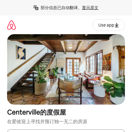
跳
部分信息已自动翻译。
显示原文
至
内
容
Use app
Centerville的度假屋
在爱彼迎上寻找并预订独一无二的房源