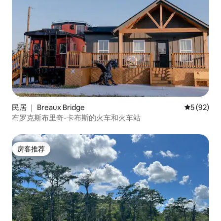
民居 ｜ Breaux Bridge
平均评分 5
5 (92)
布罗克斯布里奇-卡布斯的火车和火车站
房客推荐
房客推荐