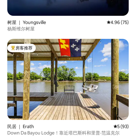
树屋 ｜ Youngsville
平均评分 4.96
4.96 (75)
杨斯维尔树屋
房客推荐
热门「房客推荐」
民居 ｜ Erath
平均评分 5
5 (93)
Down Da Bayou Lodge！靠近塔巴斯科和里普·范温克尔