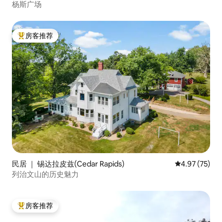
杨斯广场
房客推荐
热门「房客推荐」
民居 ｜ 锡达拉皮兹(Cedar Rapids)
平均评分 4.9
4.97 (75)
列治文山的历史魅力
房客推荐
热门「房客推荐」