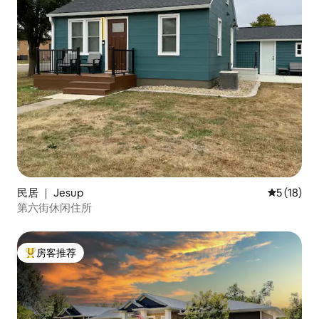
民居 ｜ Jesup
平均评分 5
5 (18)
第六街休闲住所
房客推荐
热门「房客推荐」