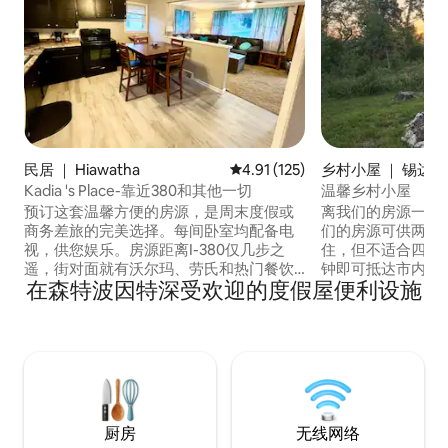
民居 ｜ Hiawatha
平均评分 4.91 分（满分 5 分），
4.91 (125)
乡村小屋 ｜ 锡达拉
ar Rapids)
Kadia 's Place-靠近380和其他一切
温馨乡村小屋
预订这套温馨方便的房源，是周末度假或
离我们的房源一切都近在
商务差旅的完美选择。每间卧室均配备电
们的房源可供两位
视，供您娱乐。房源距离I-380仅几步之
住，但不适合四位成人入住。
遥，街对面就有沃尔玛、劳氏和热门餐饮
钟即可抵达市内几乎
在森特波因特深受欢迎的度假屋便利设施
选择，如星巴克、Arby's、赛百味等。开
钟，骑自行车15分
车很快就能到达当地热门景点：
市中心。自行车道
Zeppelins、Sammy's、Alliant Energy
便利。 这栋经过
Powerhouse、Paramount Theatre、
位于安静的林区，面
Game On Sports、Tuma Soccer
居室小屋。 如果您选择留在家中，这里有
Complex和Lindale Mall。不要错过，立即
一个火坑和木材，
预订您的住宿！
的夜晚。
厨房
无线网络