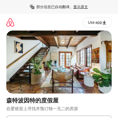
跳
部分信息已自动翻译。
显示原文
至
内
容
Use app
森特波因特的度假屋
在爱彼迎上寻找并预订独一无二的房源