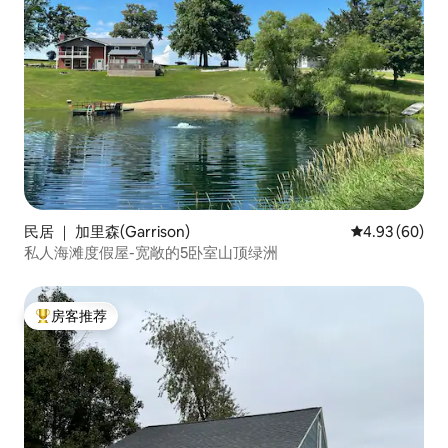
民居 ｜ 加里森(Garrison)
平均评分 4.93
4.93 (60)
私人海滩度假屋-宽敞的5卧室山顶绿洲
房客推荐
热门「房客推荐」