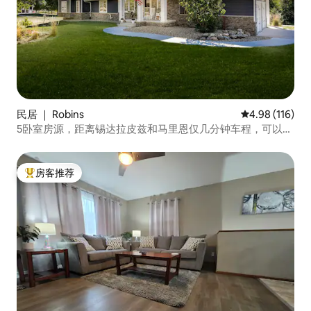
民居 ｜ Robins
平均评分 4.98
4.98 (116)
5卧室房源，距离锡达拉皮兹和马里恩仅几分钟车程，可以放
松身心
房客推荐
热门「房客推荐」