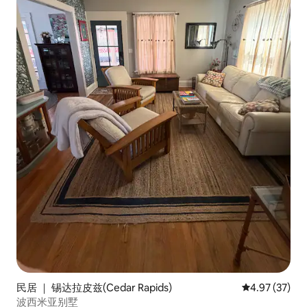
民居 ｜ 锡达拉皮兹(Cedar Rapids)
平均评分 4.9
4.97 (37)
波西米亚别墅