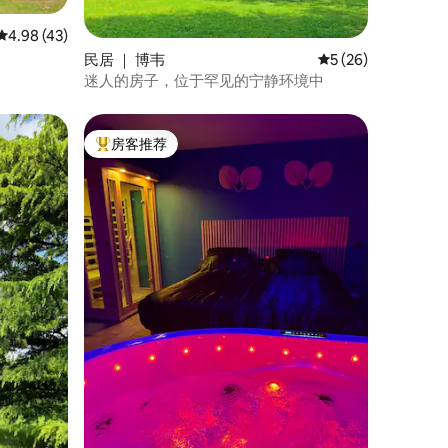
平均评分 4.98 分（满分 5 分），共 43 条评价
4.98 (43)
民居 ｜ 博韦
平均评分 5 分（满分
5 (26)
迷人的房子，位于罕见的宁静环境中
房客推荐
热门「房客推荐」