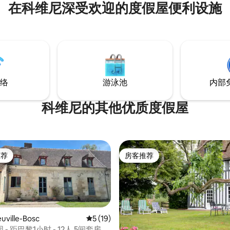
在科维尼深受欢迎的度假屋便利设施
络
游泳池
内部
科维尼的其他优质度假屋
推荐
房客推荐
客推荐」
房客推荐
ville-Bosc
平均评分 5 分（满分 5 分），共 19 条评价
5 (19)
- 距巴黎1小时 - 12人 5间套房