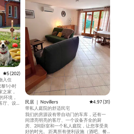
距离巴黎
画室经过
位于宁静
达市中心。 空调房，私人露台，
提供第一
车充电站
小屋享受片
时间进行
平均评分 5 分（满分 5 分），共 202 条评价
5 (202)
物入住
距离巴黎1小时
家之家，
的环境，
民居 ｜ Novillers
平均评分 4.97 分（满分
4.97 (31)
客厅、设
带私人庭院的舒适民宅
常适合放
我们的房源设有带自动门的车库，还有一
程办公。
间漂亮明亮的客厅、一个设备齐全的厨
带宠物入
房、2间卧室和一个私人庭院，让您享受美
步行区
好的时光。 距离所有便利设施（酒吧、餐