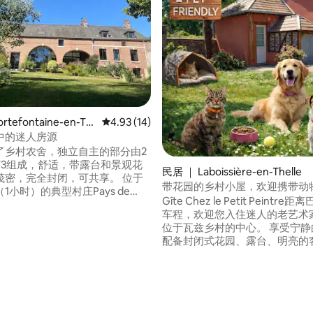
5 分），共 55 条评价
tefontaine-en-Th
平均评分 4.93 分（满分 5 分），共 14 条评价
4.93 (14)
中的迷人房源
了乡村农舍，独立自主的部分由2
T3组成，舒适，带露台和景观花
民居 ｜ Laboissière-en-Thelle
茂密，完全封闭，可共享。 位于
带花园的乡村小屋，欢迎携带动
1小时）的典型村庄Pays de
Gîte Chez le Petit Peintre
，可前往火车站（12分钟）、L'Isle-
车程，欢迎您入住迷人的老艺术
auvais（25分钟）、Roissy
位于瓦兹乡村的中心。 享受宁静
分钟）和Beauvais（25分钟）机
配备封闭式花园、露台、明亮的
境非常安静。附近有所有便利设
备齐全的厨房和楼上的卧室。 非
要车辆。
松身心、探索该地区或安静地远
🐾 允许携带宠物入住：欢迎携
住，它们还可以享受附近的许多
域。