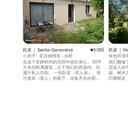
民居 ｜ Sainte-Geneviève
平均评分 5 分（满分 
5 (55)
民居 ｜ Mor
elle
小房子 - 圣吉纳维芙 - 乡村
绿色环境
在这个安静时尚的空间中放松身心。 50平
我们翻修
方米的附属建筑，位于我们的房源内，但
层迷人的
属于私人空间。 一间卧室（双人床）、带
园，树木
沙发床（双人）的客厅、设备齐全的厨
巴黎附近（
房、淋浴间、卫生间和露台。 非常适合在
Thelle
婚礼场地附近住宿，或在宁静的乡村环境
Adam和Be
中放松身心。 附近的便利设施：超市、药
CDG（45
店、面包店、餐厅。 位于Beauvais (A16)和
场。 环
Chambly (N184)之间，可通过RD1001快速
施，但需
前往。 距离阿斯泰利克斯主题公园（Parc
Astérix）45分钟车程。