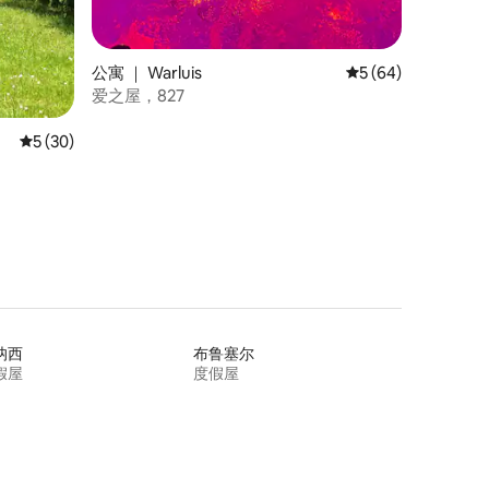
公寓 ｜ Warluis
平均评分 5 分（满分
5 (64)
爱之屋，827
平均评分 5 分（满分 5 分），共 30 条评价
5 (30)
讷西
布鲁塞尔
假屋
度假屋