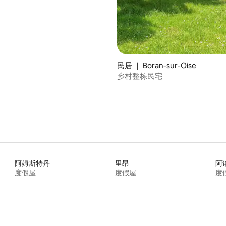
 5 分），共 68 条评价
民居 ｜ Boran-sur-Oise
乡村整栋民宅
阿姆斯特丹
里昂
阿
度假屋
度假屋
度