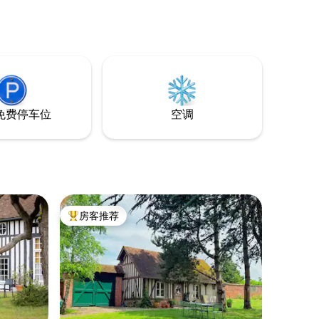
厅、面包店、超市）仅3分钟车程，位于巴
黎和博韦机场之间。 亮点：无线网络、空
调、大双人床160x200。 12分钟即可抵达
火车站，那里有许多直达火车站。 我们很
乐意接待您
免费停车位
空调
房客推荐
热门「房客推荐」