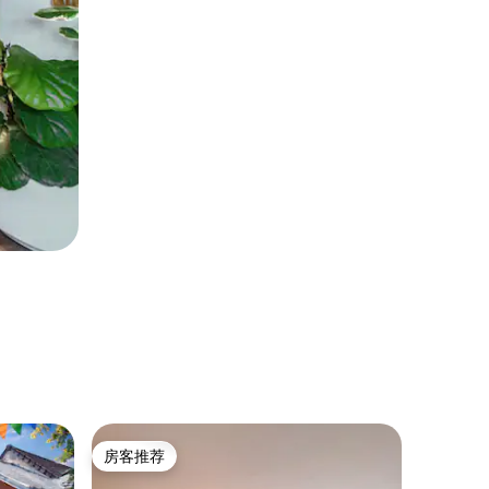
民居 ｜
房客推荐
房客
房客推荐
热门「
梵高村庄