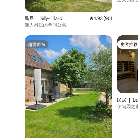
民居 ｜ Silly-Tillard
平均评分 4.93 分（满分
4.93 (90)
迷人村庄的单间公寓
超赞房东
房客推荐
超赞房东
房客推荐
民居 ｜ Lai
伊甸园之