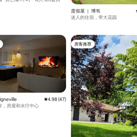
度假屋 ｜ 博韦
迷人的住宿，带大花园
 5 分），共 90 条评价
房客推荐
房客推荐
gneville
平均评分 4.98 分（满分 5 分），共 47 条评价
4.98 (47)
家，房屋和水疗中心