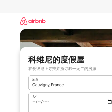
跳
至
内
容
科维尼的度假屋
在爱彼迎上寻找并预订独一无二的房源
地点
如有搜索结果，请使用上下方向键查看，或通过点
入住