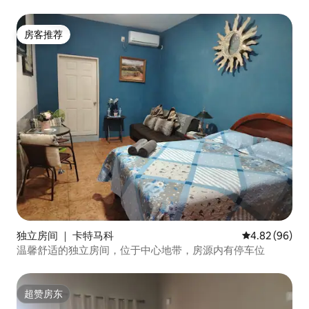
房客推荐
房客推荐
独立房间 ｜ 卡特马科
平均评分 4.82
4.82 (96)
温馨舒适的独立房间，位于中心地带，房源内有停车位
超赞房东
超赞房东