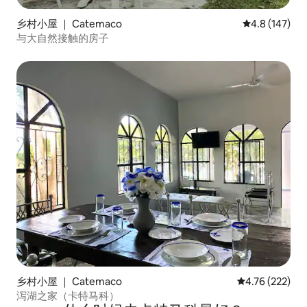
乡村小屋 ｜ Catemaco
平均评分 4.8
4.8 (147)
与大自然接触的房子
乡村小屋 ｜ Catemaco
平均评分 4.76
4.76 (222)
泻湖之家（卡特马科）