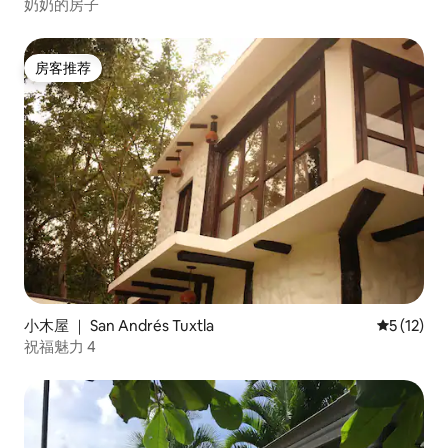
奶奶的房子
房客推荐
房客推荐
小木屋 ｜ San Andrés Tuxtla
平均评分 5
5 (12)
祝福魅力 4