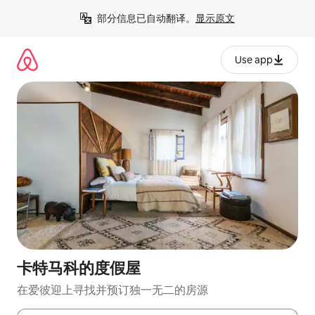
跳
部分信息已自动翻译。
显示原文
至
内
容
Use app
卡特马科的度假屋
在爱彼迎上寻找并预订独一无二的房源