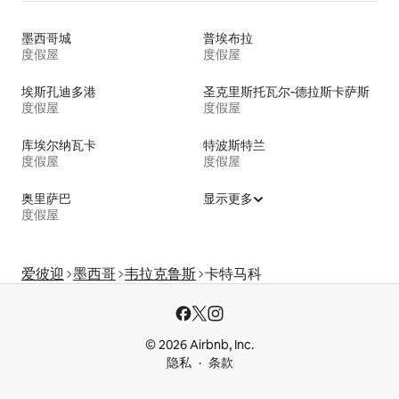
墨西哥城
普埃布拉
度假屋
度假屋
埃斯孔迪多港
圣克里斯托瓦尔-德拉斯卡萨斯
度假屋
度假屋
库埃尔纳瓦卡
特波斯特兰
度假屋
度假屋
奥里萨巴
显示更多
度假屋
爱彼迎
墨西哥
韦拉克鲁斯
卡特马科
© 2026 Airbnb, Inc.
隐私
条款