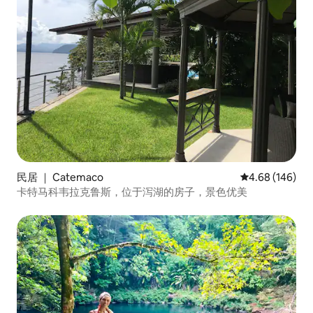
民居 ｜ Catemaco
平均评分 4.68
4.68 (146)
卡特马科韦拉克鲁斯，位于泻湖的房子，景色优美