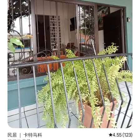
民居 ｜ 卡特马科
平均评分 4.55
4.55 (123)