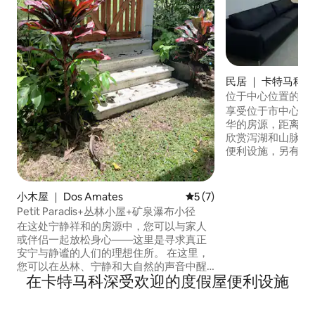
民居 ｜ 卡特马科
位于中心位置的豪华
便利设施。
享受位于市中心、
华的房源，距离木
欣赏泻湖和山脉的
便利设施，另有5
询问其他服务，如：
和水上摩托。 *蒸
餐。 *参观生态旅游
小木屋 ｜ Dos Amates
平均评分 5 分（满分 5 分）
5 (7)
师一起预知未来。 享受该地区的美景和神
Petit Paradis+丛林小屋+矿泉瀑布小径
秘感。 Eres Bien
在这处宁静祥和的房源中，您可以与家人
或伴侣一起放松身心——这里是寻求真正
安宁与静谧的人们的理想住所。 在这里，
您可以在丛林、宁静和大自然的声音中醒
在卡特马科深受欢迎的度假屋便利设施
来。 Petit Paradis 是一片隐秘的天堂绿
洲，您可以在这里欣赏生物多样性和茂密
的植被。距离矿泉水瀑布仅几步之遥，还