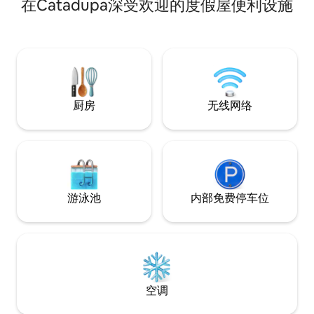
在Catadupa深受欢迎的度假屋便利设施
购物中心🛍️，15 分钟可达海滩和各大热门
景点，如医生洞海滩（Doctor's Cave
Beach）🏖️、Harmony 海滩公园🏖️、
Margaritaville🍹、星巴克🧋☕、Lounge
27/27、Pier 1 🎶 等。 在一次住宿中尽享时
尚现代的装潢、私密性和舒适性😁。 非常
适合情侣、女孩旅行、小团体和度假者入
住。 马上预订住宿✨
厨房
无线网络
游泳池
内部免费停车位
空调