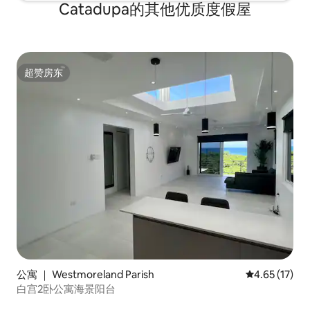
Catadupa的其他优质度假屋
超赞房东
超赞房东
公寓 ｜ Westmoreland Parish
平均评分 4.6
4.65 (17)
白宫2卧公寓海景阳台