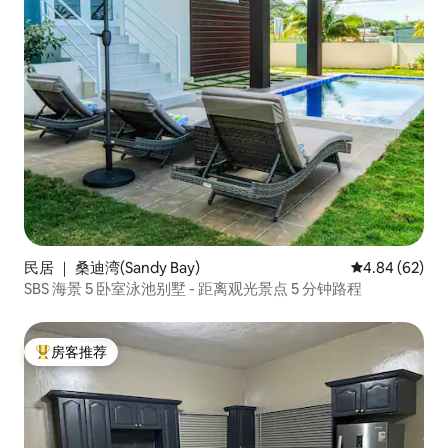
民居 ｜ 桑迪湾(Sandy Bay)
平均评分 4.84
4.84 (62)
SBS 海景 5 卧室泳池别墅 - 距离观光景点 5 分钟路程
房客推荐
热门「房客推荐」