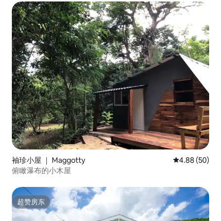
袖珍小屋 ｜ Maggotty
平均评分 4.88
4.88 (50)
俯瞰瀑布的小木屋
超赞房东
超赞房东