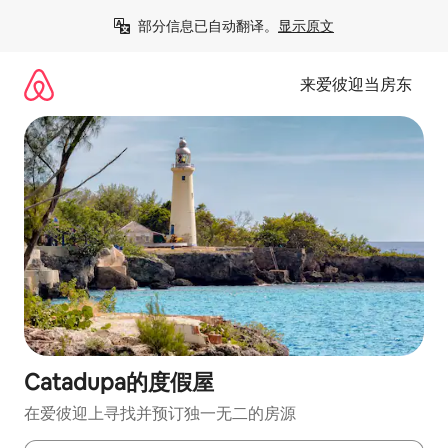
跳
部分信息已自动翻译。
显示原文
至
内
容
来爱彼迎当房东
Catadupa的度假屋
在爱彼迎上寻找并预订独一无二的房源