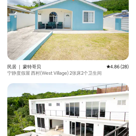
民居 ｜ 蒙特哥贝
平均评分 4.86
4.86 (28)
宁静度假屋 西村(West Village) 2张床2个卫生间