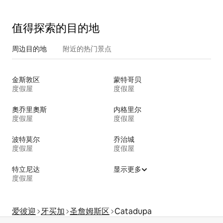
值得探索的目的地
周边目的地
附近的热门景点
金斯敦区
蒙特哥贝
度假屋
度假屋
奧乔里奧斯
内格里尔
度假屋
度假屋
波特莫尔
乔治城
度假屋
度假屋
特立尼达
显示更多
度假屋
爱彼迎
牙买加
圣詹姆斯区
Catadupa