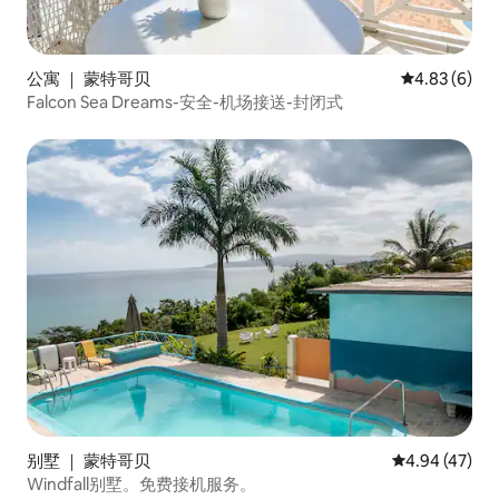
公寓 ｜ 蒙特哥贝
平均评分 4.8
4.83 (6)
Falcon Sea Dreams-安全-机场接送-封闭式
别墅 ｜ 蒙特哥贝
平均评分 4.9
4.94 (47)
Windfall别墅。免费接机服务。