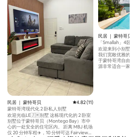
民居 ｜ 蒙特哥贝
「Smallah」4
村区域
欢迎来到小别墅（ Smal
我们宽敞优雅的4
于蒙特哥湾自由港
源非常适合一家人
天堂寻找放松的度假
房客舒适入住。 
头，可供私人船只接送。 高级服务
外费用） • 杂货购物和配送服务（ $ ） • 烹
饪和
民居 ｜ 蒙特哥贝
平均评分 4.82 分（满分 5 分），
4.82 (11)
蒙特哥湾现代化 2 卧私人别墅
欢迎光临LE🇯🇲别墅 这栋现代化的 2 卧室
别墅位于蒙特哥贝（Montego Bay）市中
心的一处安全的住宅区内。 距离 MBJ 机场
仅 20 分钟车程✈️，10 分钟可达 Fairview