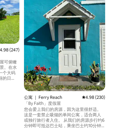
我们位于
宽敞的双卧室公寓
的厨房和洗衣房。 
治镇的中
得教堂（St
客的必去之处。 步行即
酒吧、博物馆
游游览，也可
渡轮仅2
均评分 4.98 分（满分 5 分），共 247 条评价
4.98 (247)
假屋可俯瞰
d的全景。在水
一个大码
丽的日
步行10分钟
y海滩，乘
滩。 距
公寓 ｜ Ferry Reach
平均评分 4.98 分（满分 
4.98 (230)
仅几分钟
「By Faith」度假屋
您会爱上我们的房源，因为这里很舒适。
这是一套禁止吸烟的单间公寓，适合两人
或独行旅行者入住。 从我们的房源步行约6
分钟即可抵达巴士站，乘坐巴士约10分钟