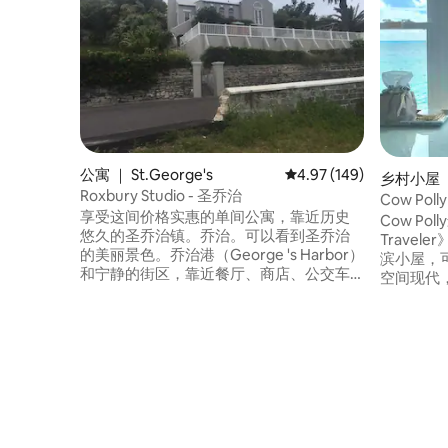
公寓 ｜ St.George's
平均评分 4.97 分（满分 
4.97 (149)
乡村小屋 ｜ 
Roxbury Studio - 圣乔治
Cow Po
享受这间价格实惠的单间公寓，靠近历史
荐
Cow Pol
悠久的圣乔治镇。乔治。可以看到圣乔治
Trave
的美丽景色。乔治港（George 's Harbor）
滨小屋，
和宁静的街区，靠近餐厅、商店、公交车
空间现代，装饰精
和渡轮交通。 烟草湾海滩和圣 凯瑟琳海滩
滩小屋中
（Catherine 's Beach）距离这里很近（步
具。 与位
行20分钟）。 距离L.F. Wade机场仅10分钟
Shell（ht
车程。街对面有（Twizzy和Rugged
shell
Electric）汽车租赁公司以及
屋。
「Temptations」，这是一家非常好的早餐
和午餐餐厅