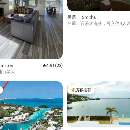
民居 ｜ Smiths
船屋：百慕大海滨，可入住4人
 5 分），共 6 条评价
milton
平均评分 4.91 分（满分 5 分），共 23 条评价
4.91 (23)
地百慕大
房客推荐
热门「房客推荐」