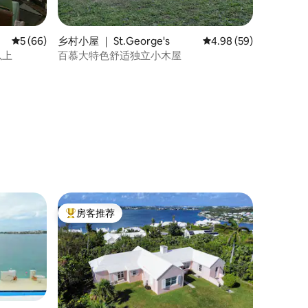
平均评分 5 分（满分 5 分），共 66 条评价
5 (66)
乡村小屋 ｜ St.George's
平均评分 4.98 分（满分
4.98 (59)
以上
百慕大特色舒适独立小木屋
房客推荐
热门「房客推荐」