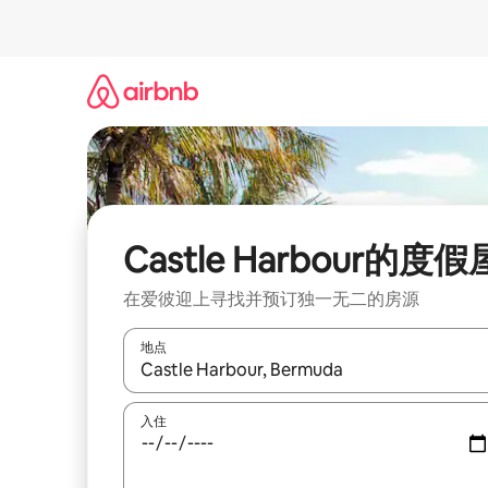
跳
至
内
容
Castle Harbour的度假
在爱彼迎上寻找并预订独一无二的房源
地点
如有搜索结果，请使用上下方向键查看，或通过点
入住