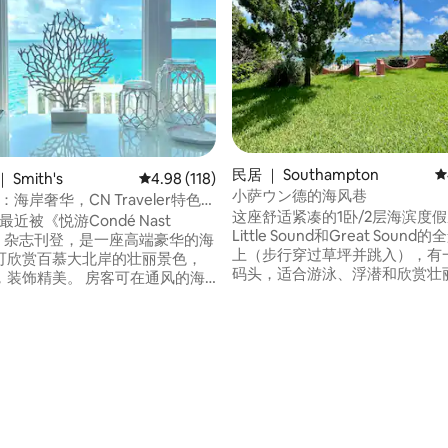
5 分），共 149 条评价
民居 ｜ Southampton
平
Smith's
平均评分 4.98 分（满分 5 分），共 118 条评价
4.98 (118)
小萨ウン德的海风巷
lly：海岸奢华，CN Traveler特色推
这座舒适紧凑的1卧/2层海滨度
ly最近被《悦游Condé Nast
Little Sound和Great Soun
ler》杂志刊登，是一座高端豪华的海
上（步行穿过草坪并跳入），有
可欣赏百慕大北岸的壮丽景色，
码头，适合游泳、浮潜和欣赏壮
美。 房客可在通风的海
落。从「Sea Breeze Mews」
享受顶级便利设施和优雅的家
即可抵达风景如画的Church Ba
于隔壁、位置方便的姐妹房源Top
坐巴士即可抵达所有壮丽的南岸海
tps://www.airbnb.com/h/top-
离餐厅和屡获殊荣的高尔夫球场
）一起，它是岛上独一无二的度假
路程。公共交通就在大门外。