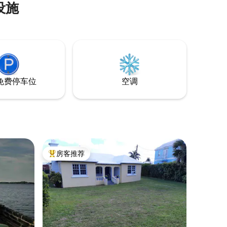
设施
即可抵达联合国教科文组织世界遗产、杂
货店和圣乔治镇的餐馆！ 我们距离圣乔治
的海滩不到15分钟车程！ 步行5分钟即可抵
达百慕大海洋科学研究所（BIOS）。 我们
乘坐公交车前往汉密尔顿大约需要45分
钟。 沙发是一张床
免费停车位
空调
房客推荐
热门「房客推荐」