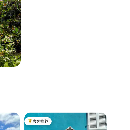
公寓 ｜ St
房客推荐
房客
热门「房客推荐」
热门「
位于圣乔治