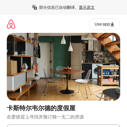
跳
部分信息已自动翻译。
显示原文
至
内
容
Use app
卡斯特尔韦尔德的度假屋
在爱彼迎上寻找并预订独一无二的房源