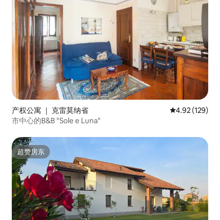
产权公寓 ｜ 克雷莫纳省
平均评分 4.92
4.92 (129)
市中心的B&B "Sole e Luna"
超赞房东
超赞房东