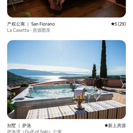
产权公寓 ｜ San Fiorano
平均评分 5
5 (29)
La Casetta - 房源图库
别墅 ｜ 萨洛
新房源
新上房源
萨洛湾（Gulf of Salò）公寓