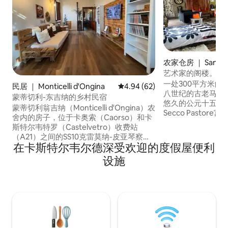
农家仓房 ｜ San Mar
snago
艺术家的阁楼。原
一处300平方米的
民居 ｜ Monticelli d'Ongina
平均评分 4.94 分（满分 5 分），
4.94 (62)
八世纪的古老马厩
蒙蒂切利-东吉纳的乡村民宿
悠久的公元十五世纪后
蒙蒂切利翁吉纳（Monticelli d'Ongina）农
Secco Pasto
舍内的房子，位于卡奥索（Caorso）和卡
有大型玻璃窗，可以
斯特尔韦特罗（Castelvetro）收费站
米）和古老围墙内的公园。 
（A21）之间的SS10克雷莫纳-皮亚琴察
这间Loft，融合
在卡斯特尔韦尔德深受欢迎的度假屋便利
（Cremona-Piacenza）公路上。 步行几
出独特、温馨和舒适的氛围
分钟即可抵达市中心，那里有各种便利设
设施
意超越时间的空间
施（7/7超市、餐厅、酒吧、药店、邮局、
巴第乡村，那么这
银行）。 三居室公寓：客厅、电视、厨
我自1995年起就
房、双人卧室、可选单人床、带淋浴间的
卫生间。 欢迎携带宠物入住。 请勿在房源
内吸烟。 庭院内有免费停车位。 CIN
IT033027C25WCBFCGP