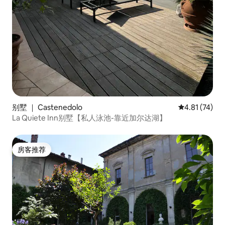
别墅 ｜ Castenedolo
平均评分 4.8
4.81 (74)
La Quiete Inn别墅【私人泳池-靠近加尔达湖】
房客推荐
房客推荐