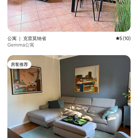
公寓 ｜ 克雷莫纳省
平均评分 5
5 (10)
Gemma公寓
房客推荐
房客推荐