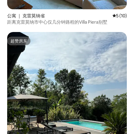
公寓 ｜ 克雷莫纳省
平均评分 5
5 (10)
距离克雷莫纳市中心仅几分钟路程的Villa Piera别墅
超赞房东
超赞房东