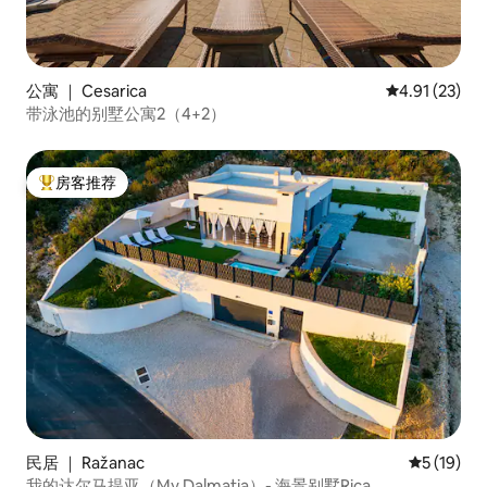
公寓 ｜ Cesarica
平均评分 4.9
4.91 (23)
带泳池的别墅公寓2（4+2）
房客推荐
热门「房客推荐」
民居 ｜ Ražanac
平均评分 5
5 (19)
我的达尔马提亚（My Dalmatia）- 海景别墅Rica