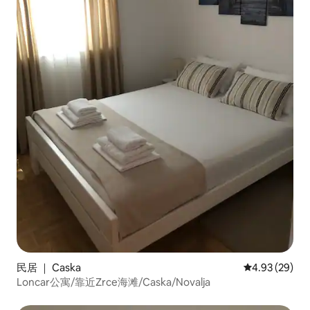
民居 ｜ Caska
平均评分 4.93
4.93 (29)
Loncar公寓/靠近Zrce海滩/Caska/Novalja