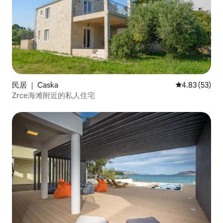
民居 ｜ Caska
平均评分 4.8
4.83 (53)
Zrce海滩附近的私人住宅