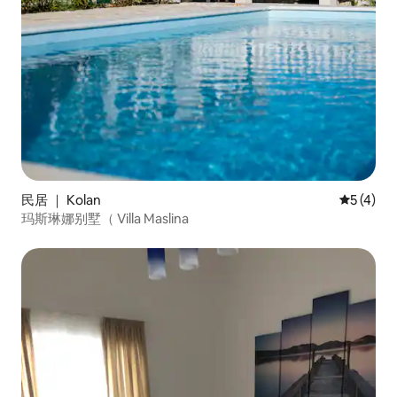
民居 ｜ Kolan
平均评分 
5 (4)
玛斯琳娜别墅（ Villa Maslina