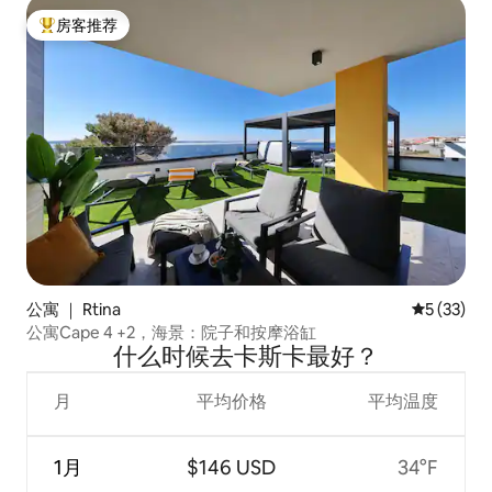
房客推荐
热门「房客推荐」
公寓 ｜ Rtina
平均评分 5
5 (33)
公寓Cape 4 +2，海景：院子和按摩浴缸
什么时候去卡斯卡最好？
月
平均价格
平均温度
1月
$146 USD
34°F