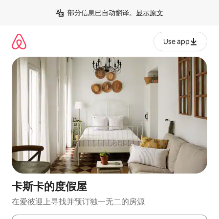
跳
部分信息已自动翻译。
显示原文
至
内
容
Use app
卡斯卡的度假屋
在爱彼迎上寻找并预订独一无二的房源