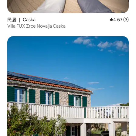
民居 ｜ Caska
平均评分 4.6
4.67 (3)
Villa FUX Zrce Novalja Caska