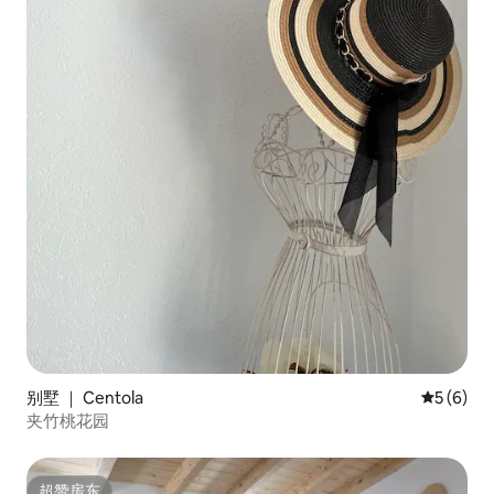
别墅 ｜ Centola
平均评分 
5 (6)
夹竹桃花园
超赞房东