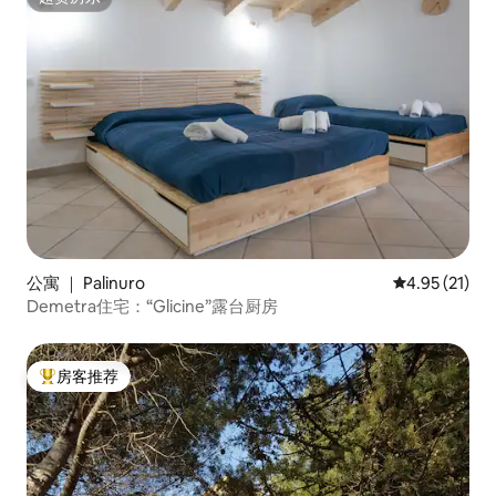
超赞房东
公寓 ｜ Palinuro
平均评分 4.9
4.95 (21)
Demetra住宅：“Glicine”露台厨房
房客推荐
热门「房客推荐」