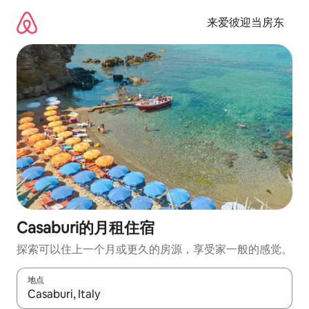
跳
至
来爱彼迎当房东
内
容
Casaburi的月租住宿
探索可以住上一个月或更久的房源，享受家一般的感觉。
地点
如有搜索结果，请使用上下方向键查看，或通过点击或滑动手势浏