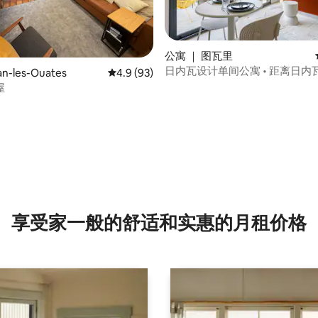
公寓 ｜ 图瓦里
日内瓦设计单间公寓 • 距离日内瓦 1
n-les-Ouates
平均评分 4.9 分（满分 5 分），共 93 条评价
4.9 (93)
可停车
屋
5 分），共 26 条评价
享受家一般的舒适和实惠的月租价格