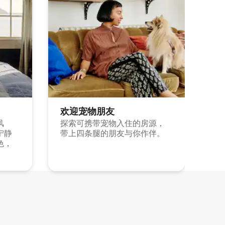
欢迎宠物朋友
风
探索可携带宠物入住的房源，
宁静
带上四条腿的朋友与你作伴。
色，