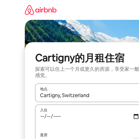
跳
至
内
容
Cartigny的月租住宿
探索可以住上一个月或更久的房源，享受家一
感觉。
地点
如有搜索结果，请使用上下方向键查看，或通过点
入住
退房