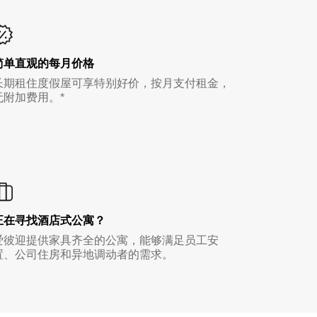
简单直观的每月价格
长期租住度假屋可享特别好价，按月支付租金，
无附加费用。*
正在寻找酒店式公寓？
爱彼迎提供家具齐全的公寓，能够满足员工安
置、公司住房和异地调动者的需求。