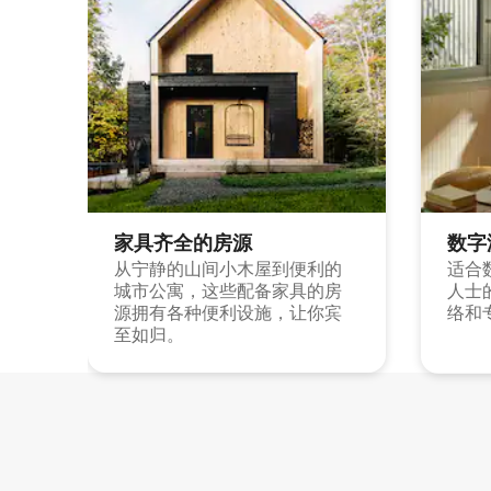
家具齐全的房源
数字
从宁静的山间小木屋到便利的
适合
城市公寓，这些配备家具的房
人士
源拥有各种便利设施，让你宾
络和
至如归。