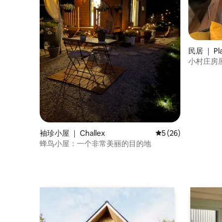
民居 ｜ Pla
小村庄房
袖珍小屋 ｜ Challex
平均评分 5 分（满分 
5 (26)
蜂鸟小屋：一个非常美丽的目的地