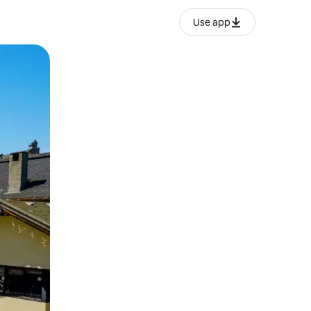
Use app