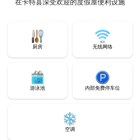
在卡特县深受欢迎的度假屋便利设施
林博湖 *挡泥板 *越野冒险 坐落在主干道上
（我们有一台音响机，可以帮助您应对交
通噪音）。距离： *餐厅 * Dollar General *
沃尔格林 *美食节 *KCU *洗衣店 *紧急护理
享受大自然？您可以一边欣赏KY书籍，一
边聆听鸟儿的歌声，或在卧室窗户旁观看
它们喂食。
厨房
无线网络
游泳池
内部免费停车位
空调