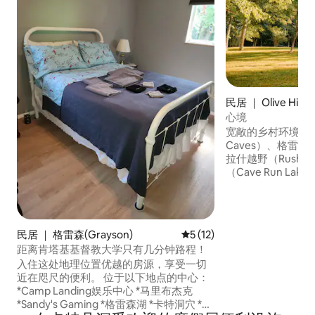
民居 ｜ Olive Hill
心境
宽敞的乡村环境，靠
Caves）、格雷森湖（
拉什越野（Rush O
（Cave Run La
个大型A型房源是
足够的空间停放拖车。 从多个甲
床上观赏野生动物。 这是您在肯塔基
部探险或享受美妙
民居 ｜ 格雷森(Grayson)
平均评分 5 分（满分 5 分），
5 (12)
住宿期间，您可以
距离肯塔基基督教大学只有几分钟路程！
燃气火坑、电烟熏
入住这处地理位置优越的房源，享受一切
及两条小溪。
近在咫尺的便利。 位于以下地点的中心：
*Camp Landing娱乐中心 *马里布杰克
*Sandy's Gaming *格雷森湖 *卡特洞穴 *格