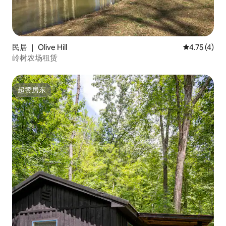
民居 ｜ Olive Hill
平均评分 4.
4.75 (4)
岭树农场租赁
超赞房东
超赞房东