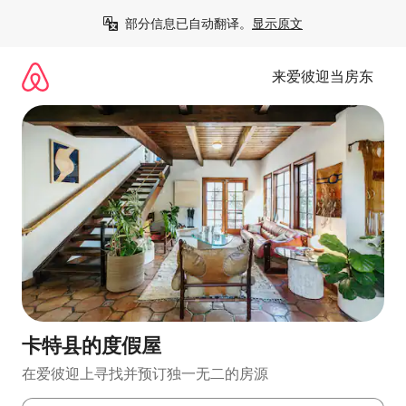
跳
部分信息已自动翻译。
显示原文
至
内
容
来爱彼迎当房东
卡特县的度假屋
在爱彼迎上寻找并预订独一无二的房源