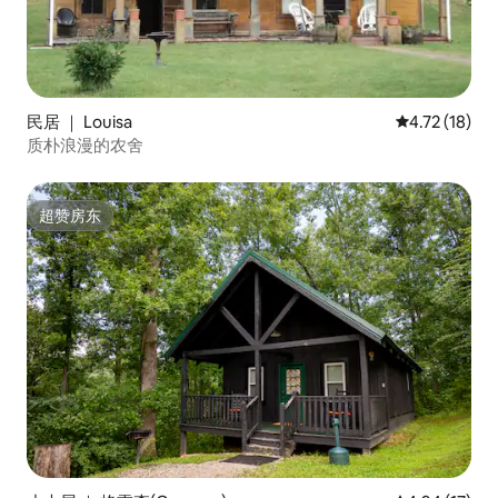
民居 ｜ Louisa
平均评分 4.7
4.72 (18)
质朴浪漫的农舍
超赞房东
超赞房东