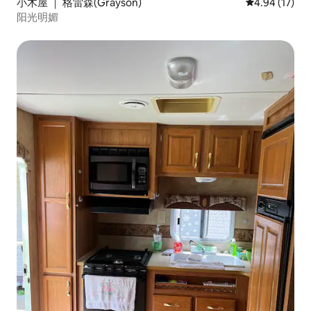
小木屋 ｜ 格雷森(Grayson)
平均评分 4.9
4.94 (17)
阳光明媚