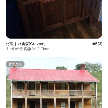
公寓 ｜ 格雷森(Grayson)
平均评分 
5 (3)
主街Loft套房@ Bit O' Time
超赞房东
超赞房东