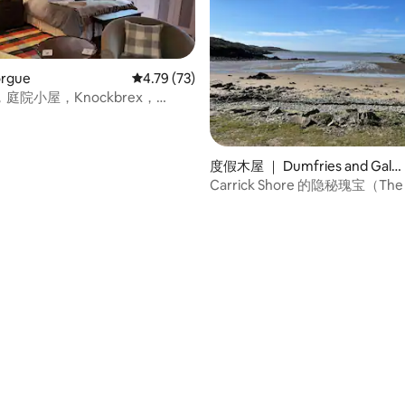
rgue
平均评分 4.79 分（满分 5 分），共 73 条评价
4.79 (73)
庭院小屋，Knockbrex，
 5 分），共 35 条评价
度假木屋 ｜ Dumfries and Gallo
way
Carrick Shore 的隐秘瑰宝（The V
Spark）