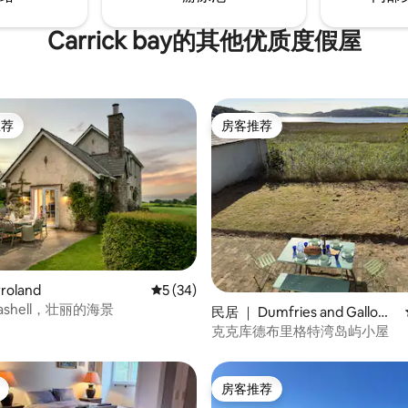
Carrick bay的其他优质度假屋
推荐
房客推荐
客推荐」
房客推荐
roland
平均评分 5 分（满分 5 分），共 34 条评价
5 (34)
gashell，壮丽的海景
 5 分），共 23 条评价
民居 ｜ Dumfries and Gallowa
y
克克库德布里格特湾岛屿小屋
房客推荐
房客推荐