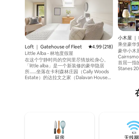
小木屋 ｜ Du
way
乘坐豪华
Loft ｜ Gatehouse of Fleet
平均评分 4.99 分（满分 
4.99 (218)
豪华小木
Little Alba - 林地度假屋
Cairns
在这个宁静时尚的空间里尽情放松身心。
首屈一指的山
「little alba」是一个新装修的豪华隐居
Stane
所……坐落在卡利森林庄园（Cally Woods
合国教科文
Estate）的达拉文之家（Dalavan House）
Park中间。 我们有秘密的野外游泳
的美丽场地上。 步行即可抵达舰队镇
星和丰富的
（Gatehouse of Fleet），那里有当地商
的步行道
店、咖啡馆和酒吧，距离当地海滩只有很
和朋友重新建立联
短的车程。卡利宫高尔夫球场（Cally
让人回想
Palace golf course）距离房源仅两分钟车
享受吧！
程，您可以在那里付费打球，周围环境令
人惊叹。
厨房
无线网