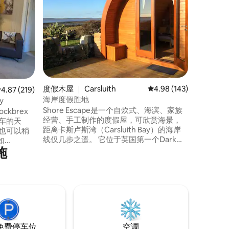
独立小屋
台上，非常适
式景观，可
景。 最
烟 双人
电视、冰
烤面包机
有炉灶或
常必需品 
度假木屋 ｜ Carsluith
平均评分 4.98 分（满分 
4.98 (143)
畔步行即
平均评分 4.87 分（满分 5 分），共 219 条评价
4.87 (219)
放自行车
海岸度假胜地
y
Shore Escape是一个自炊式、海滨、家族
kbrex
经营、手工制作的度假屋，可欣赏海景，
车的天
距离卡斯卢斯湾（Carsluith Bay）的海岸
线仅几步之遥。 它位于英国第一个Dark
如
施
Sky Park的边缘，位于南海岸300路线上。
力。 步行即
Shore Escape是短暂休息的理想基地，也
 Fleet或
是探索美丽的丹弗里斯和加洛韦的理想基
特别的晚
地。 请注意：如果房客使用沙发床，请自
he Ship
备床上用品。谢谢！ 请使用邮政编码进行
可少的，没
卫星导航：DG8 7DP
免费停车位
空调