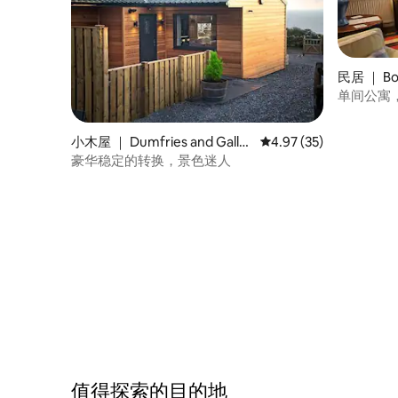
民居 ｜ Bo
单间公寓，
Borgue
小木屋 ｜ Dumfries and Gallo
平均评分 4.97 分（满分
4.97 (35)
way
豪华稳定的转换，景色迷人
值得探索的目的地