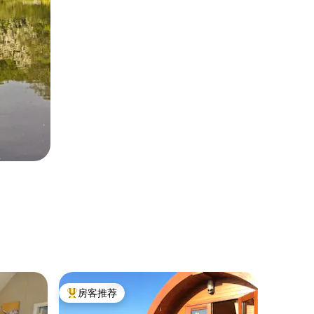
住宿 ｜ Ki
房客推荐
房客
热门「房客推荐」
热门「
紧凑型独