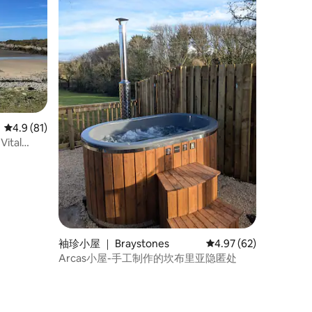
平均评分 4.9 分（满分 5 分），共 81 条评价
4.9 (81)
ital
袖珍小屋 ｜ Braystones
平均评分 4.97 分（满分
4.97 (62)
Arcas小屋-手工制作的坎布里亚隐匿处