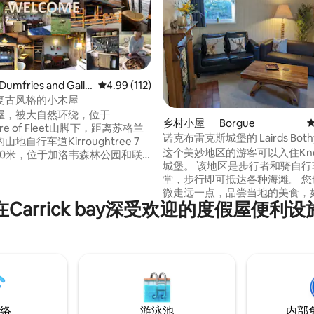
mfries and Gallo
平均评分 4.99 分（满分 5 分），共 112 条评价
4.99 (112)
复古风格的小木屋
5 分），共 218 条评价
屋，被大自然环绕，位于
乡村小屋 ｜ Borgue
more of Fleet山脚下，距离苏格兰
诺克布雷克斯城堡的 Lairds Both
地自行车道Kirroughtree 7
这个美妙地区的游客可以入住Knoc
s 200米，位于加洛韦森林公园和联
城堡。 该地区是步行者和骑自行
组织GSA生物圈内的Dark Sky
堂，步行即可抵达各种海滩。 您也可以稍
点、观
微走远一点，品尝当地的美食，
野生动物，在Cairnsmore漂亮
在Carrick bay深受欢迎的度假屋便利设
Cocoabean Company的巧克
上漫步，或者放松身心，与家人
可抵达当地酒吧，在Gatehouse of
系。 我们的小木屋瑰宝
Borgue享用午餐。 如果想享用
起被美景环绕的简单时光。尽情
餐，位于Gatehouse of Fleet的T
Inn提供当地美食。开车是必不
有公共交通工具。
络
游泳池
内部