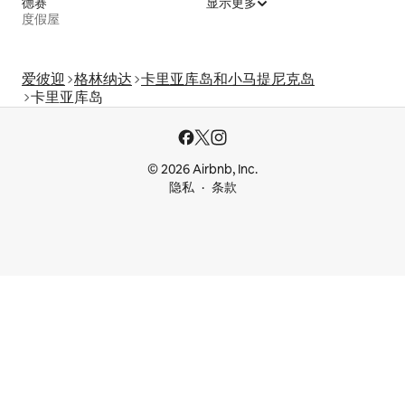
德赛
显示更多
度假屋
爱彼迎
格林纳达
卡里亚库岛和小马提尼克岛
卡里亚库岛
© 2026 Airbnb, Inc.
隐私
条款