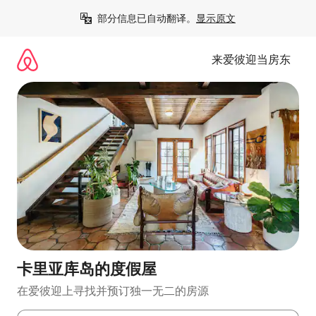
跳
部分信息已自动翻译。
显示原文
至
内
容
来爱彼迎当房东
卡里亚库岛的度假屋
在爱彼迎上寻找并预订独一无二的房源