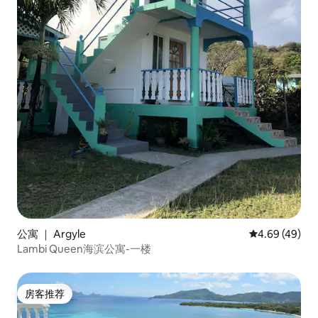
公寓 ｜ Argyle
平均评分 4.69
4.69 (49)
Lambi Queen海滨公寓-一楼
房客推荐
房客推荐