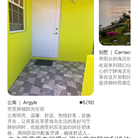
别墅 ｜ Carriacou
带阳台的海滨别墅
欢迎来到我们位于
心的宁静海滨别墅！ 我们的爱彼迎房
落在这片加勒比天
提供独特而难忘的
Veranda Beac
内，设有通往海滩
丽的海景，本身就是天堂。 
公寓 ｜ Argyle
平均评分 5 分（满分 5 分），
5 (10)
为您提供尽可能特
劳里斯顿阳光住宿
部厨师服务、瑜伽
公寓明亮、温馨、舒适、热情好客，设施
索迷人的卡里亚库
齐全，让房客在享受海岛生活的美好与宁
静的同时，也能感受到宾至如归的住宿体
验。 两间卧室均配备空调，确保舒适入