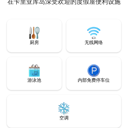
在卡里亚库岛深受欢迎的度假屋便利设施
住，房源内还有一间设备齐全的厨房、有
线电视和方便您轻松短期入住所需的一切
设施。 无论您是来卡里亚库（Carriacou）
度假、工作，还是来此安静度假，
Sunnyside Stay 都能为您提供一个宁静方
便的住处，让您放松身心、恢复精力。
厨房
无线网络
游泳池
内部免费停车位
空调