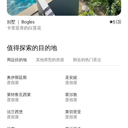
别墅 ｜ Bogles
平均评分 
5 (3)
卡里亚库的白莲花
值得探索的目的地
周边目的地
其他类型的房源
附近的热门景点
奥伊斯廷斯
圣安妮
度假屋
度假屋
莱特鲁瓦西莱
霍尔敦
度假屋
度假屋
法兰西堡
莱切里亚
度假屋
度假屋