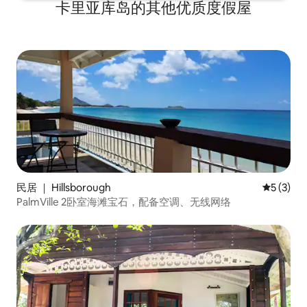
卡里亚库岛的其他优质度假屋
民居 ｜ Hillsborough
平均评分 
5 (3)
PalmVille 2卧室海滩宝石，配备空调、无线网络