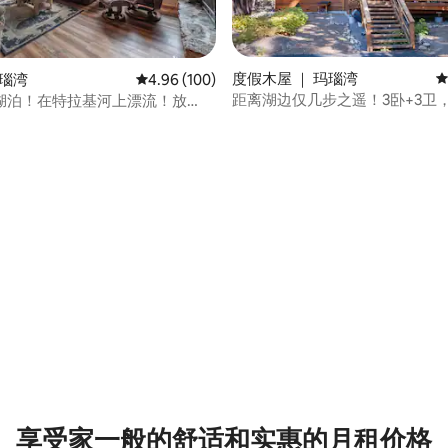
5 分），共 505 条评价
度假木屋 ｜ 玛瑙湾
平
玛瑙湾
平均评分 4.96 分（满分 5 分），共 100 条评价
4.96 (100)
距离湖边仅几步之遥！3卧+3卫
湖泊！在特拉基河上漂流！放
然
享受家一般的舒适和实惠的月租价格