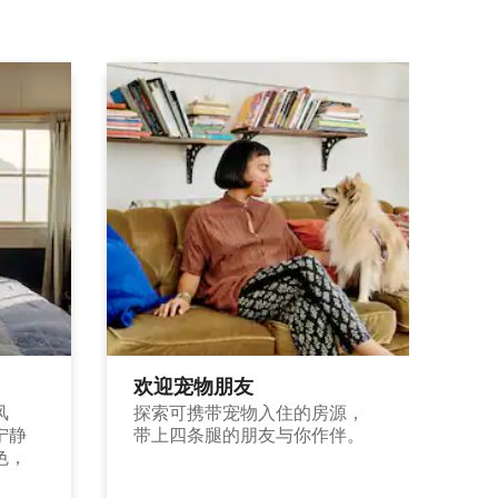
欢迎宠物朋友
风
探索可携带宠物入住的房源，
宁静
带上四条腿的朋友与你作伴。
色，