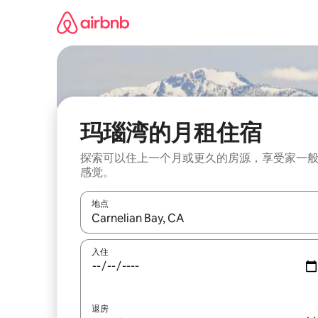
跳
至
内
容
玛瑙湾的月租住宿
探索可以住上一个月或更久的房源，享受家一
感觉。
地点
如有搜索结果，请使用上下方向键查看，或通过点
入住
退房