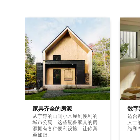
家具齐全的房源
数字
从宁静的山间小木屋到便利的
适合
城市公寓，这些配备家具的房
人士
源拥有各种便利设施，让你宾
络和
至如归。