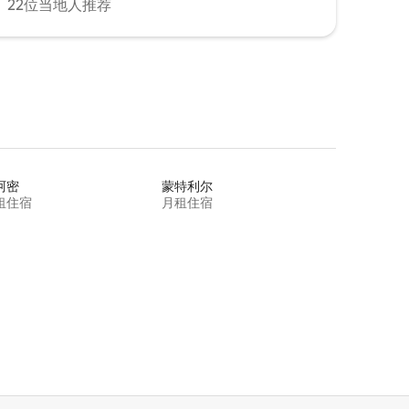
22位当地人推荐
阿密
蒙特利尔
租住宿
月租住宿