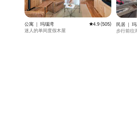
公寓 ｜ 玛瑙湾
平均评分 4.9 分（满分 
4.9 (505)
民居 ｜ 
迷人的单间度假木屋
步行前往
松！大自