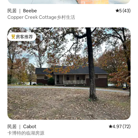
民居 ｜ Beebe
平均评分 5
5 (43)
Copper Creek Cottage乡村生活
房客推荐
热门「房客推荐」
民居 ｜ Cabot
平均评分 4.9
4.97 (72)
卡博特的临湖房源