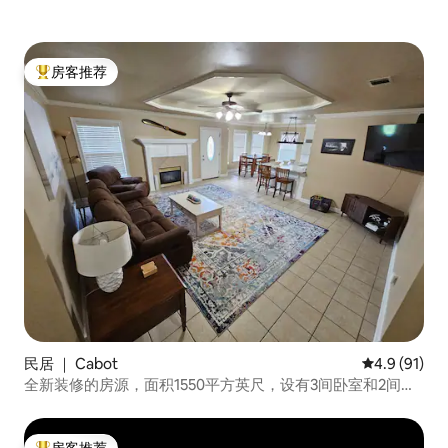
房客推荐
热门「房客推荐」
民居 ｜ Cabot
平均评分 4.9
4.9 (91)
全新装修的房源，面积1550平方英尺，设有3间卧室和2间卫
生间
房客推荐