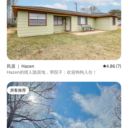
民居 ｜ Hazen
平均评分 4.8
4.86 (7)
Hazen的猎人隐居地，带院子：欢迎狗狗入住！
房客推荐
房客推荐