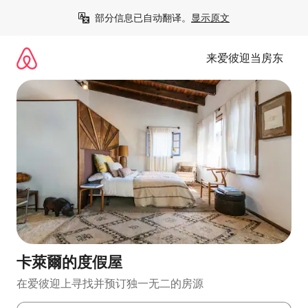
跳
部分信息已自动翻译。
显示原文
至
内
容
来爱彼迎当房东
卡萊爾的度假屋
在爱彼迎上寻找并预订独一无二的房源