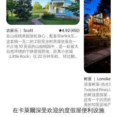
农家乐 ｜ Scott
平均评分 4.92 分（满分 5 分），共
4.92 (450)
在山核桃果园放松身心，配备Starlink互联
网！
这套独一无二的 2 卧室乡村房屋坐落在一
片占地 10 英亩的山核桃园中，是一处被大
自然环绕的宁静度假胜地，距离小岩城
（Little Rock）仅 22 分钟车程。 经过翻修
的现代厨房 Starlink 无线网络 烧烤 W/D 曾
在电影和电视中亮相 壮丽的日出和日落 电
动汽车充电桩 点击右上角的心形图标，将
房源添加到您的心愿单中！ 5 星好评： “实
树屋 ｜ Lonoke
物比照片好看……这里氛围宁静、祥和……”
浪漫树屋-热水浴缸
“我们看过有关 LR 犯罪率的报道，但我们
Twisted Pines L
在这里感到完全安全……温馨又安静”
的树顶度假屋，可
还有一个闪亮的喷
美的10英亩地产
在卡萊爾深受欢迎的度假屋便利设施
到，可保障隐私，
受深水浴缸、加热