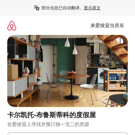
跳
部分信息已自动翻译。
显示原文
至
内
容
来爱彼迎当房东
卡尔凯托-布鲁斯蒂科的度假屋
在爱彼迎上寻找并预订独一无二的房源