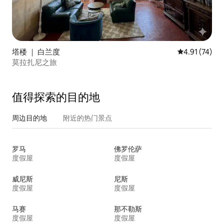
塔楼 ｜ 白兰度
平均评分 4.9
4.91 (74)
莫拉扎尼之旅
值得探索的目的地
周边目的地
附近的热门景点
罗马
佛罗伦萨
度假屋
度假屋
威尼斯
尼斯
度假屋
度假屋
马赛
那不勒斯
度假屋
度假屋