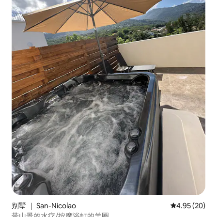
别墅 ｜ San-Nicolao
平均评分 4.95
4.95 (20)
带山景的水疗/按摩浴缸的羊圈