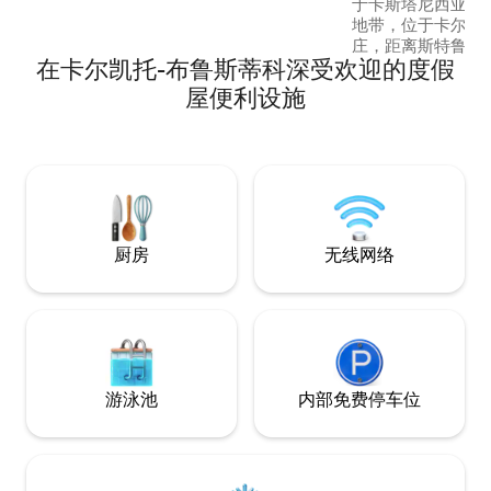
于卡斯塔尼西亚（Cas
rivières.
地带，位于卡尔切图（
庄，距离斯特鲁西亚（
在卡尔凯托-布鲁斯蒂科深受欢迎的度假
钟，从村庄出发，
道。对于最喜欢运
屋便利设施
公里处有一个小径
「Armand」披
如需购物，可前往
罗斯（Piedicr
面包的便利店。
厨房
无线网络
游泳池
内部免费停车位