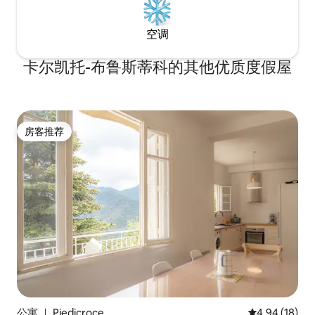
空调
卡尔凯托-布鲁斯蒂科的其他优质度假屋
房客推荐
房客推荐
公寓 ｜ Piedicroce
平均评分 4.9
4.94 (18)