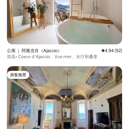
公寓 ｜ 阿雅克肖（Ajaccio）
平均评分 4.94
4.94 (52)
崇高• Coeur d 'Ajaccio、Vue mer、水疗和桑拿
房客推荐
房客推荐