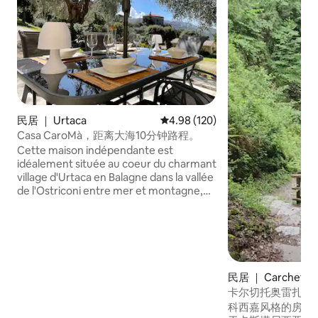
民居 ｜ Urtaca
平均评分 4.98 分（满分 5 分），共
4.98 (120)
Casa CaroMà，距离大海10分钟路程。
Cette maison indépendante est
idéalement située au coeur du charmant
village d'Urtaca en Balagne dans la vallée
de l'Ostriconi entre mer et montagne,
sur un terrain privé aux pieds d'oliviers
centenaires. La propriété bénéficie du
calme et de la tranquillité du village.
Cette location séduira donc les adeptes
d'activités de pleine nature, les
randonneurs et tous ceux qui auront à
民居 ｜ Carcheto-B
coeur de découvrir la Corse
卡尔切托奥雷扎卡斯塔
authentique, ses petits villages typiques,
Orezza Castag
科西嘉风格的房子
ses montagnes majestueuses et ses