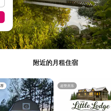
附近的月租住宿
推荐
超赞房东
客推荐」
超赞房东