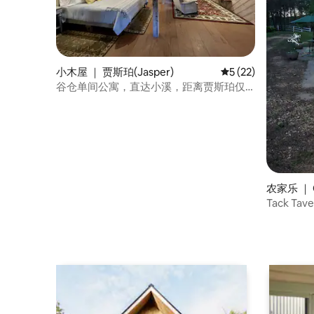
小木屋 ｜ 贾斯珀(Jasper)
平均评分 5 分（满分 
5 (22)
谷仓单间公寓，直达小溪，距离贾斯珀仅7
分钟车程
农家乐 ｜ Ca
Tack Tav
House