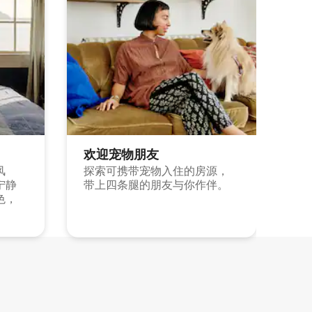
欢迎宠物朋友
风
探索可携带宠物入住的房源，
宁静
带上四条腿的朋友与你作伴。
色，