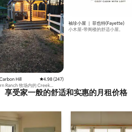
袖珍小屋 ｜ 菲也特(Fayette)
小木屋-带阁楼的舒适小屋。
5 分），共 22 条评价
rbon Hill
平均评分 4.98 分（满分 5 分），共 247 条评价
4.98 (247)
ern Ranch 牧场内的 Creek
享受家一般的舒适和实惠的月租价格