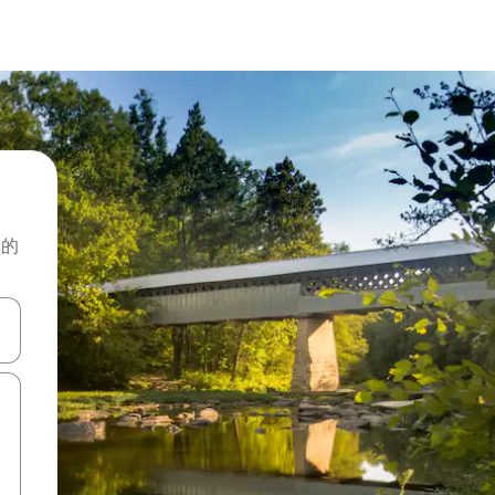
般的
击或滑动手势浏览。