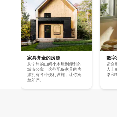
家具齐全的房源
数字
从宁静的山间小木屋到便利的
适合
城市公寓，这些配备家具的房
人士
源拥有各种便利设施，让你宾
络和
至如归。