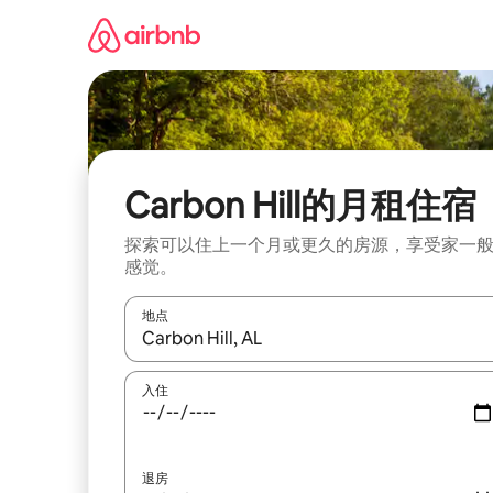
跳
至
内
容
Carbon Hill的月租住宿
探索可以住上一个月或更久的房源，享受家一
感觉。
地点
如有搜索结果，请使用上下方向键查看，或通过点
入住
退房