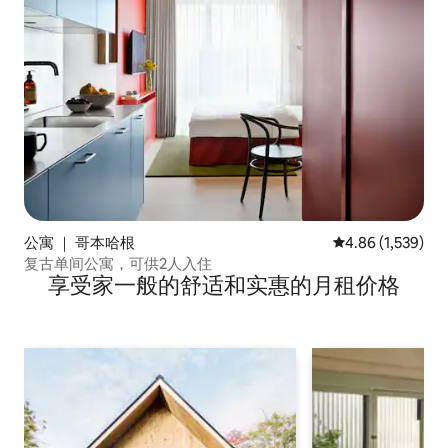
公寓 ｜ 哥本哈根
平均评分 4.86 分
4.86 (1,539)
复古单间公寓，可供2人入住
享受家一般的舒适和实惠的月租价格