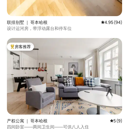
联排别墅 ｜ 哥本哈根
平均评分 4.95
4.95 (94)
设计运河房，带浮动露台和停车位
房客推荐
热门「房客推荐」
产权公寓 ｜ 哥本哈根
平均评分 
5 (9)
四间卧室——两间卫生间——可供八人入住