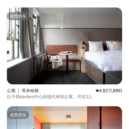
超赞房东
超赞房东
公寓 ｜ 哥本哈根
平均评分 4.82 分
4.82 (1,886)
位于Østerbro中心的现代单间公寓，可住2人
超赞房东
超赞房东