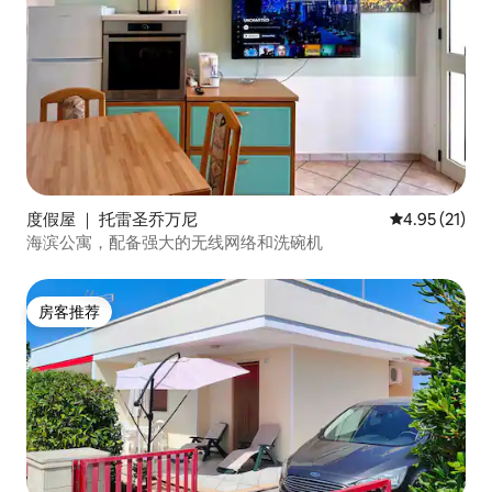
度假屋 ｜ 托雷圣乔万尼
平均评分 4.9
4.95 (21)
海滨公寓，配备强大的无线网络和洗碗机
房客推荐
房客推荐