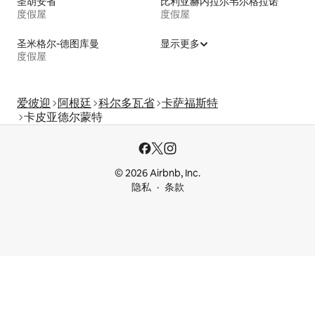
圣胡安省
比利亚赫内拉尔韦尔格拉诺
度假屋
度假屋
圣米格尔-德图库曼
显示更多
度假屋
爱彼迎
阿根廷
科尔多瓦省
卡萨福斯特
卡皮亚德尔蒙特
© 2026 Airbnb, Inc.
隐私
条款