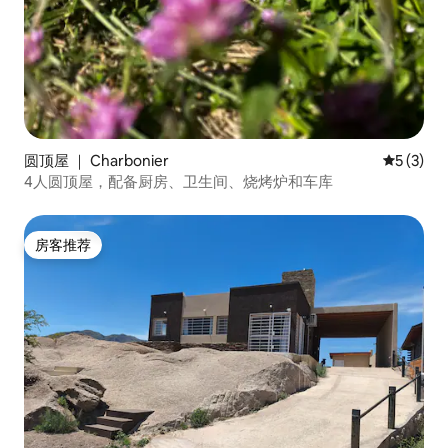
圆顶屋 ｜ Charbonier
平均评分 
5 (3)
4人圆顶屋，配备厨房、卫生间、烧烤炉和车库
房客推荐
房客推荐