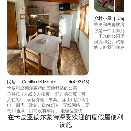
乡村小屋 ｜ Capilla 
里奥和西鲁埃洛，
它是一个面向河流
一千米的公园里。 距离教堂十分钟。前往
河流和公共汽车都
的，但我们住在附
求。配备齐全的厨
安卓电视、冰箱、
灶、风扇、spar
室外烧烤、扶手椅
吊床和带顶棚的车
和治疗。 理想2人
民居 ｜ Capilla del Monte
平均评分 4.93 分（满分 5 分），
4.93 (15)
子）。
卡皮利亚德尔蒙特的安静舒适的公寓
你将按 1 人或 3 人收费。 舒适的公寓，可
入住3人，设备齐全：餐具、床上用品和浴
巾、厨房、冰箱、DirecTV、无线网络、暖
气和通风，目前没有车库。 地理位置优
在卡皮亚德尔蒙特深受欢迎的度假屋便利
越： -距离Omnibus总站4个街区 - 距离市
中心2个街区 -距离圣马丁广场2个街区 -距
设施
离Pueblo Encanto仅1个街区 单人露台，