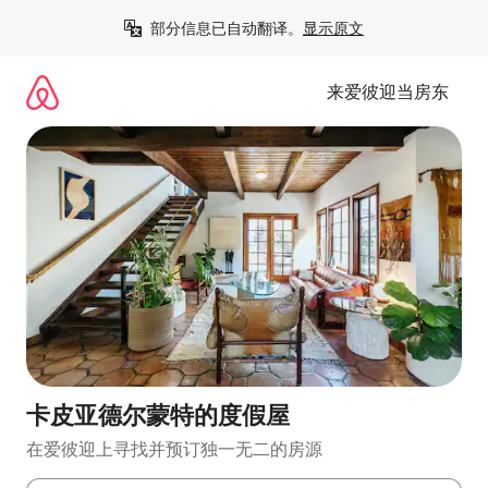
跳
部分信息已自动翻译。
显示原文
至
内
容
来爱彼迎当房东
卡皮亚德尔蒙特的度假屋
在爱彼迎上寻找并预订独一无二的房源