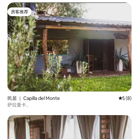
房客推荐
房客推荐
民居 ｜ Capilla del Monte
平均评分 
5 (8)
萨拉曼卡。