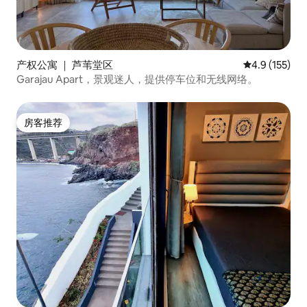
产权公寓 ｜ 芦苇堂区
平均评分 4.9
4.9 (155)
Garajau Apart，景观迷人，提供停车位和无线网络。
房客推荐
房客推荐