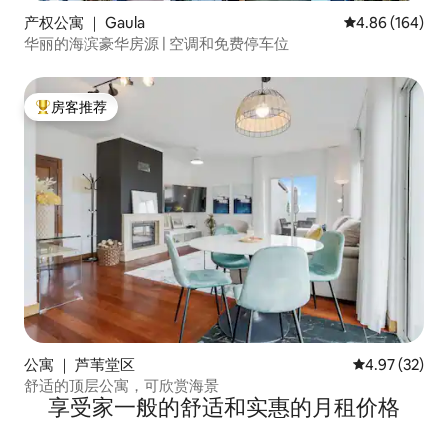
产权公寓 ｜ Gaula
平均评分 4.86
4.86 (164)
华丽的海滨豪华房源 | 空调和免费停车位
房客推荐
热门「房客推荐」
公寓 ｜ 芦苇堂区
平均评分 4.9
4.97 (32)
舒适的顶层公寓，可欣赏海景
享受家一般的舒适和实惠的月租价格