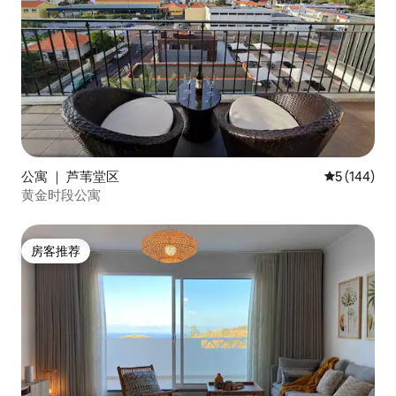
公寓 ｜ 芦苇堂区
平均评分 5 
5 (144)
黄金时段公寓
房客推荐
房客推荐