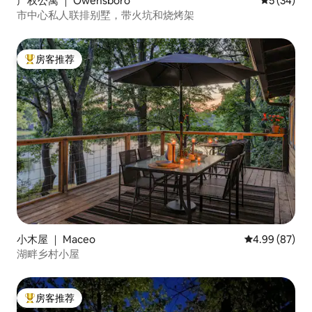
产权公寓 ｜ Owensboro
平均评分 5
5 (34)
市中心私人联排别墅，带火坑和烧烤架
房客推荐
热门「房客推荐」
小木屋 ｜ Maceo
平均评分 4.99
4.99 (87)
湖畔乡村小屋
房客推荐
热门「房客推荐」