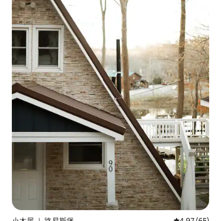
小木屋 ｜ 路易斯堡
平均评分 4.97
4.97 (65)