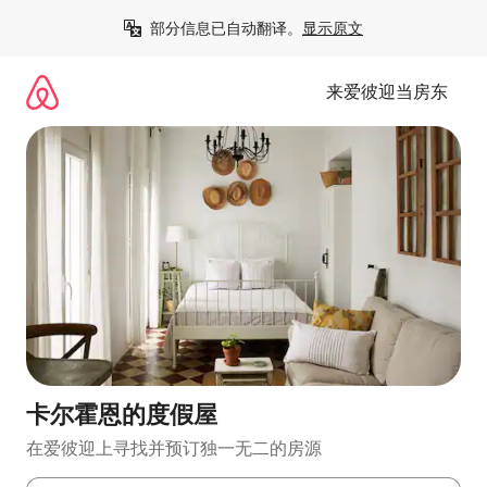
跳
部分信息已自动翻译。
显示原文
至
内
容
来爱彼迎当房东
卡尔霍恩的度假屋
在爱彼迎上寻找并预订独一无二的房源