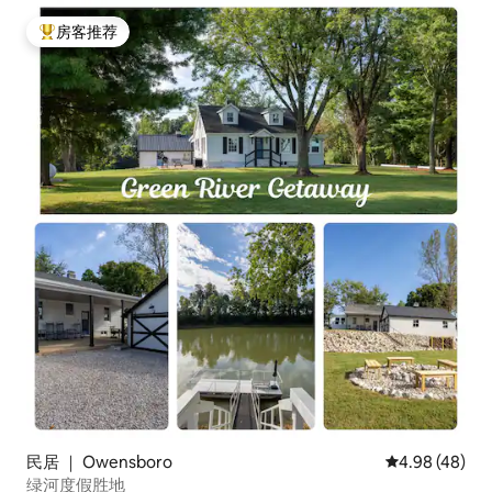
房客推荐
热门「房客推荐」
民居 ｜ Owensboro
平均评分 4.98
4.98 (48)
绿河度假胜地