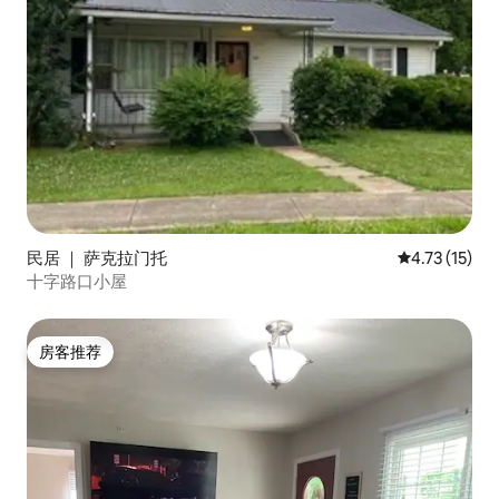
民居 ｜ 萨克拉门托
平均评分 4.7
4.73 (15)
十字路口小屋
房客推荐
房客推荐