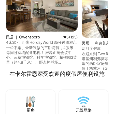
民居 ｜ Owensboro
平均评分 5 分（满分 5 分），共
5 (195)
4床3卧，距离HolidayWorld 35分钟路程/
民居 ｜ 利弗莫尔(Liv
靠近Conv Ctr/Fisher Pk
一尘不染、全新装修的三卧房源，4张床，
两河度假屋
每间卧室均配备电视！ 房源距离会议中
欢迎来到 Two Rive
心、蓝草博物馆、科学博物馆、植物园3英
塔基州利弗莫尔的宁静
里（约4.8千米）。 距离棒球场
馨的两卧室房屋坐
（Fischer）、Thompson Berry（足球
位于格林河（Green
场）4分钟，距离Holiday world 30分钟，
在卡尔霍恩深受欢迎的度假屋便利设施
（Rough Riv
私人围栏后院，带照明露台。房源备有充
和自然魅力完美融
足的物品，可满足您的所有需求！如果房
里探索当地河流、
源前一晚无人入住，则可提前入住，不收
参加社区活动、在
费！ -无线网络 - 所有卧室均配备Roku电视
只是享受宁静的度假，Tw
- 洗衣机和烘干机 - 厨房备品齐全，马上预
都是您的理想家外
订！
厨房
无线网络