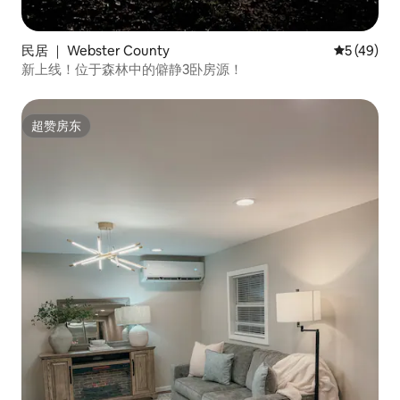
民居 ｜ Webster County
平均评分 5
5 (49)
新上线！位于森林中的僻静3卧房源！
超赞房东
超赞房东