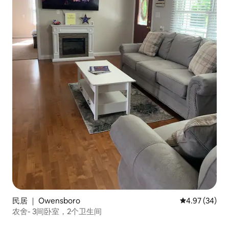
民居 ｜ Owensboro
平均评分 4.97
4.97 (34)
农舍- 3间卧室，2个卫生间