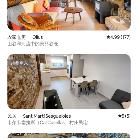
农家仓房 ｜ Olius
平均评分 4.99
4.99 (177)
山谷和河流中的美丽谷仓
超赞房东
超赞房东
民居 ｜ Sant Martí Sesgueioles
平均评分 
5 (5)
卡尔卡塞拉斯（Cal Casellas）村庄民宅