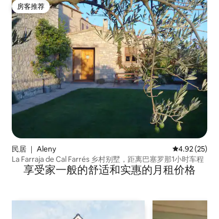
房客推荐
房客推荐
民居 ｜ Aleny
平均评分 4.9
4.92 (25)
La Farraja de Cal Farrés 乡村别墅，距离巴塞罗那1小时车程
享受家一般的舒适和实惠的月租价格