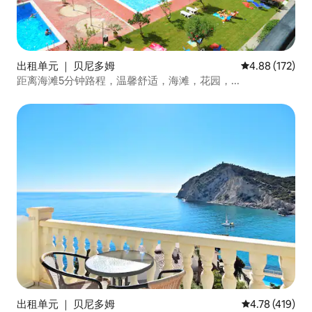
出租单元 ｜ 贝尼多姆
平均评分 4.88
4.88 (172)
距离海滩5分钟路程，温馨舒适，海滩，花园，...
出租单元 ｜ 贝尼多姆
平均评分 4.78
4.78 (419)