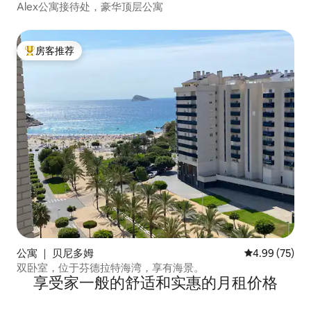
Alex公寓接待处，豪华顶层公寓
房客推荐
热门「房客推荐」
公寓 ｜ 贝尼多姆
平均评分 4.99
4.99 (75)
双卧室，位于芬德拉特海湾，享有海景。
享受家一般的舒适和实惠的月租价格