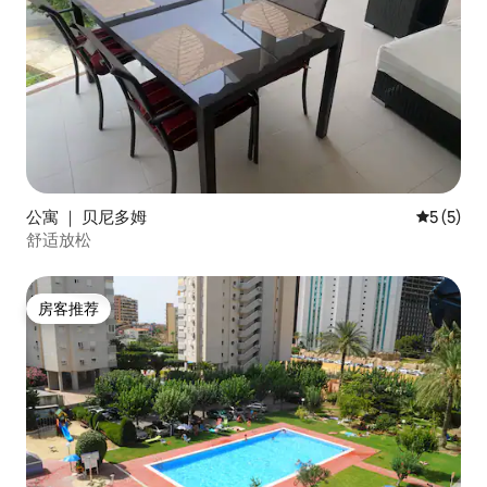
公寓 ｜ 贝尼多姆
平均评分 
5 (5)
舒适放松
房客推荐
房客推荐