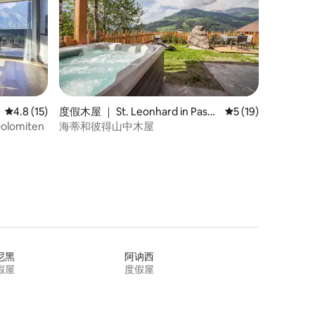
平均评分 4.8 分（满分 5 分），共 15 条评价
4.8 (15)
度假木屋 ｜ St. Leonhard in Passe
平均评分 5 分（满分
5 (19)
ier
Dolomiten
海蒂和彼得山中木屋
尼黑
阿讷西
假屋
度假屋