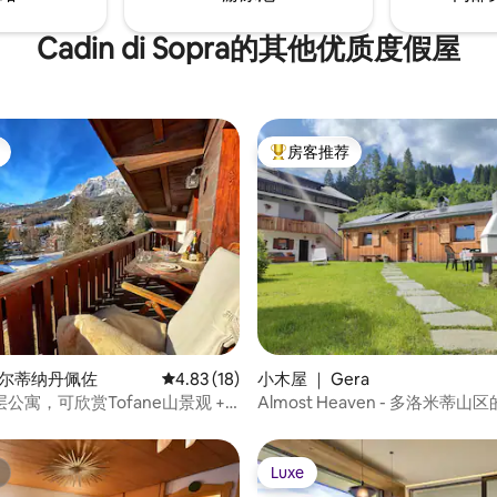
Cadin di Sopra的其他优质度假屋
房客推荐
热门「房客推荐」
 5 分），共 6 条评价
科尔蒂纳丹佩佐
平均评分 4.83 分（满分 5 分），共 18 条评价
4.83 (18)
小木屋 ｜ Gera
公寓，可欣赏Tofane山景观 +
Almost Heaven - 多洛米蒂
Luxe
Luxe