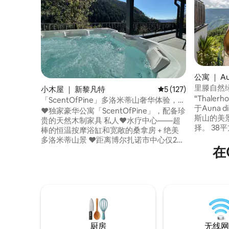
公寓 ｜ Aun
里滕自然
小木屋 ｜ 新黎凡特
平均评分 5 分（满分 
5 (127)
“Thalerh
「ScentOfPine」多洛米蒂山奢华体验，配
于Auna d
备漩涡按摩浴缸和桑拿
♥️独家豪华公寓「ScentOfPine」，配备珍
斯山的美
贵的天然木制家具 私人♥️水疗中心——超
择。 3
棒的恒温按摩浴缸和宽敞的桑拿房 + 绝美
碗机的厨
多洛米蒂山景 ♥️距离博尔扎诺市中心仅25
2位房客
在
分钟车程 ♥️滑雪度假村「CARENESS」仅
提供带桑
600米 山村奇♥️妙住宿 ♥️花园+全景露台
需额外付
♥ ️ 2间漂亮的双人房 ♥️2间带淋浴的豪华卫
收费。 您的私人户外区域包括一个开放式
生间 电动车充♥️电 ♥️无线网络、2台55英
露台和一
寸智能电视 ♥️您的私人空间面积超过280平
方米！
厨房
无线网