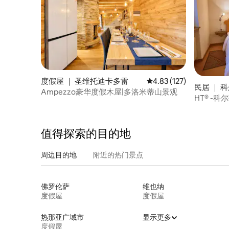
度假屋 ｜ 圣维托迪卡多雷
平均评分 4.83 分（满分 
4.83 (127)
民居 ｜ 
Ampezzo豪华度假木屋|多洛米蒂山景观
HT® -
值得探索的目的地
周边目的地
附近的热门景点
佛罗伦萨
维也纳
度假屋
度假屋
热那亚广域市
显示更多
度假屋