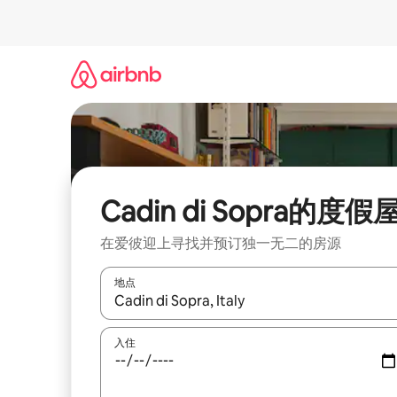
跳
至
内
容
Cadin di Sopra的度假
在爱彼迎上寻找并预订独一无二的房源
地点
如有搜索结果，请使用上下方向键查看，或通过点
入住