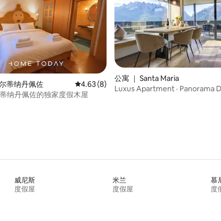
5 分），共 127 条评价
公寓 ｜ Santa Maria
科尔蒂纳丹佩佐
平均评分 4.63 分（满分 5 分），共 8 条评价
4.63 (8)
Luxus Apartment · Panorama 
科尔蒂纳丹佩佐的独家度假木屋
威尼斯
米兰
慕
度假屋
度假屋
度