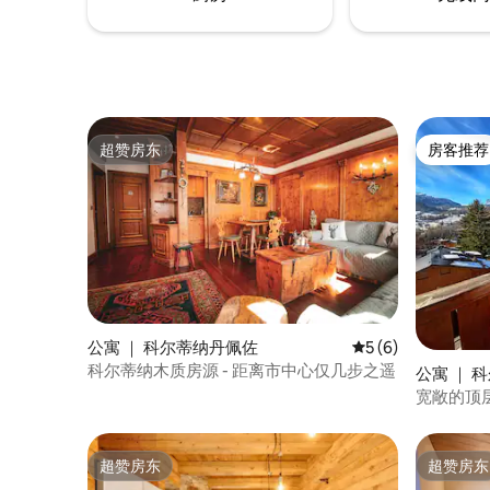
超赞房东
房客推荐
超赞房东
房客推荐
公寓 ｜ 科尔蒂纳丹佩佐
平均评分 5 分（满分
5 (6)
科尔蒂纳木质房源 - 距离市中心仅几步之遥
公寓 ｜ 
宽敞的顶层
车库
超赞房东
超赞房东
超赞房东
超赞房东