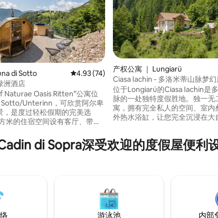
产权公寓 ｜ Lungiarü
a di Sotto
平均评分 4.93 分（满分 5 分），共 74 条评价
4.93 (74)
Ciasa Iachin - 多洛米蒂山脉
绿洲酒店
5 分），共 127 条评价
位于Longiarú的Ciasa Iachi
of Naturae Oasis Ritten”公寓位
脉的一处独特度假胜地。独一无
i Sotto/Unterinn，可欣赏阿尔卑
寓，拥有完全私人的空间、室内
景，是度过轻松假期的完美选
外热水浴缸，让您完全沉浸在大
8平方米的住宿空间设有客厅、带洗
早餐采用优质当地食材。欣赏普
房、1间卧室和1间卫生间，可容纳
莱和法内斯-塞内斯-布拉耶斯自
。 便利设施包括无线网络和电视。
Cadin di Sopra深受欢迎的度假屋便利
丽景色。直接进入徒步道、山地
拿房和漩涡按摩浴缸的健康区，
道，靠近滑雪胜地Plan de Coron
费。 我们还提供婴儿床，需额外
Badia。马上预订，探索属于您
落！
个阳台。
络
游泳池
内部