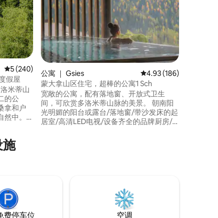
歡迎嚟到
寓，位於 L
米蒂山脈
以睇到大
上行山之
方係一個
咗確保和諧
視、咖啡
平均评分 5 分（满分 5 分），共 240 条评价
5 (240)
公寓 ｜ Gsies
平均评分 4.93 分（满分 
4.93 (186)
台上面，
梦幻度假屋
蒙大拿山区住宅，超棒的公寓1 Sch
林匹克斜
n是多洛米蒂山
宽敞的公寓，配有落地窗、开放式卫生
二的公
间，可欣赏多洛米蒂山脉的美景。 朝南阳
桑拿和户
光明媚的阳台或露台/落地窗/带沙发床的起
自然中。
居室/高清LED电视/设备齐全的品牌厨房/
埃兹-奥德
一间带2米双人床的卧室/带步入式淋浴间的
然公园的壮
卫生间/厕所和坐浴盆分开/高速无线网
设施
自行车
络/48平方米/1-2人。 水疗：蒸汽浴、芬兰
es和Alta
和生物桑拿、冷水池、休闲区、XXL无边泳
的天堂角
池、游泳池。 CrossFit Box – 健身房。
免费停车位
空调