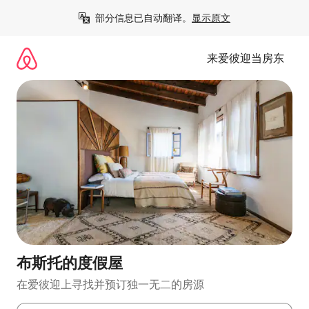
跳
部分信息已自动翻译。
显示原文
至
内
容
来爱彼迎当房东
布斯托的度假屋
在爱彼迎上寻找并预订独一无二的房源