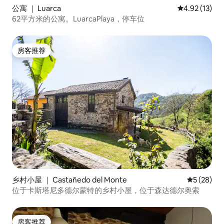
公寓 ｜ Luarca
平均评分 4.9
4.92 (13)
62平方米的公寓。LuarcaPlaya，停车位
房客推荐
房客推荐
乡村小屋 ｜ Castañedo del Monte
平均评分 5
5 (28)
位于卡斯塔尼多德尔蒙特的乡村小屋，位于森达德尔奥索
房客推荐