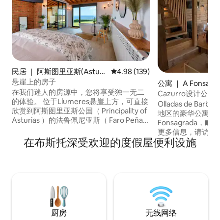
民居 ｜ 阿斯图里亚斯(Asturi
平均评分 4.98 分（满分 5 分），共
4.98 (139)
as)
悬崖上的房子
公寓 ｜ A Fonsagr
在我们迷人的房源中，您将享受独一无二
Cazurro设计公寓
的体验。 位于Llumeres悬崖上方，可直接
Olladas de Barb
欣赏到阿斯图里亚斯公国（ Principality of
地区的豪华公寓组
Asturias ）的法鲁佩尼亚斯（ Faro Peñas
Fonsagrada，毗邻
）的美景。 它由宽敞的起居室和设备齐全
更多信息，请访问
的厨房、两个露台（均可欣赏海景）、全
在布斯托深受欢迎的度假屋便利设施
olladasdebarbeitos.com
功能卫生间、休闲区和一间非常宽敞的卧
自然的绝佳场所，
室组成，配有集成浴缸和令人难以置信的
缸，壁炉，露台和
海景。 LamiCasina位于一个非凡的自然环
度。 这些公寓是全新的，经过精心设计，
境中。 大海和山脉。
提供最佳住宿体验
厨房
无线网络