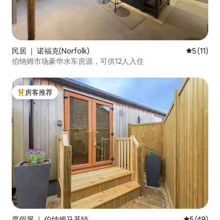
民居 ｜ 诺福克(Norfolk)
平均评分 5
5 (11)
伯纳姆市场豪华水车房源，可供12人入住
房客推荐
热门「房客推荐」
度假屋 ｜ 伯纳姆马基特
平均评分 5
5 (49)