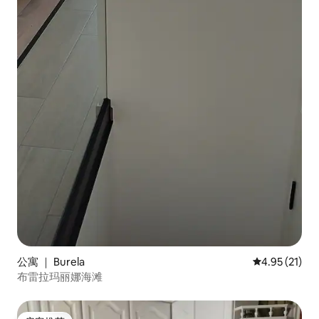
公寓 ｜ Burela
平均评分 4.9
4.95 (21)
布雷拉玛丽娜海滩