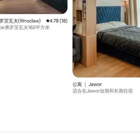
 5 分），共 3 条评价
罗茨瓦夫(Wrocław)
平均评分 4.78 分（满分 5 分），共 18 条评价
4.78 (18)
Cube弗罗茨瓦夫160平方米
公寓 ｜ Jawor
适合在Jawor短期和长期住宿