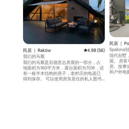
民居 ｜ Pow
Spalona
民居 ｜ Raków
平均评分 4.98 分（满分
4.98 (56)
现代别墅
我们的马厩
观。 房
我们的马厩是后德意志房屋的一部分，占
房、按摩
地面积为160平方米，露台面积为70米，还
和户外电影
有一栋半木结构的房子，老村庄的电器已
空调的卧
得到保存。 可以使用房东居住的私人图书
有智能电视
馆。 草地是一个自然的野生动物环境。 露
踏板车。 
台（午餐和休息区）也用于观赏大自然。
可停放3
房子旁边是阳光明媚和阴凉的老果园（吊
松或积极
床） ，适合寻求宁静的人士。 宽敞的厨
房。一个卫生间，淋浴间。