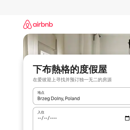
跳
至
内
容
下布熱格的度假屋
在爱彼迎上寻找并预订独一无二的房源
地点
如有搜索结果，请使用上下方向键查看，或通过点
入住