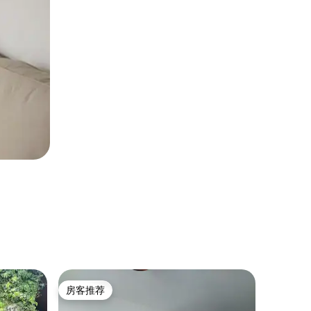
公寓 ｜ 弗
房客推荐
房客
房客推荐
热门「
Otyńsk