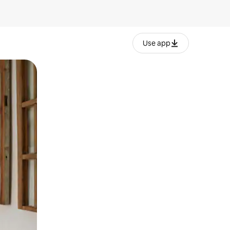
Use app