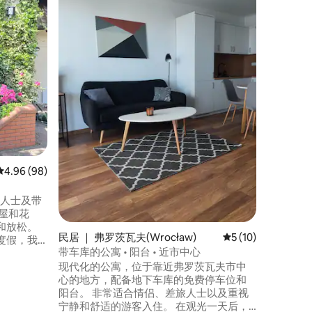
在这间宁
这个独一
Otyńs
住宿选项均配有
有设备齐
区、平板
用品的独
波炉、炉
平均评分 4.96 分（满分 5 分），共 98 条评价
4.96 (98)
旅人士及带
屋和花
和放松。
民居 ｜ 弗罗茨瓦夫(Wrocław)
平均评分 5 分（满分
5 (10)
度假，我
带车库的公寓 • 阳台 • 近市中心
是一个不
现代化的公寓，位于靠近弗罗茨瓦夫市中
、巴士站
心的地方，配备地下车库的免费停车位和
，距离迷人
阳台。 非常适合情侣、差旅人士以及重视
道、游泳池
宁静和舒适的游客入住。 在观光一天后，