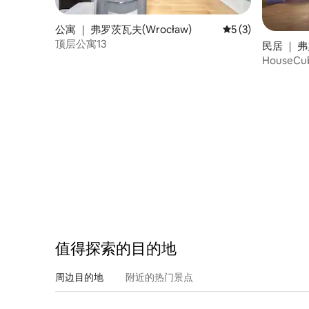
公寓 ｜ 弗罗茨瓦夫(Wrocław)
平均评分 5 分（满分
5 (3)
顶层公寓13
民居 ｜ 弗
House
值得探索的目的地
周边目的地
附近的热门景点