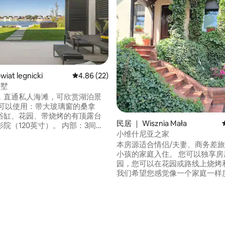
iat legnicki
平均评分 4.86 分（满分 5 分），共 22 条评价
4.86 (22)
别墅
 5 分），共 56 条评价
，直通私人海滩，可欣赏湖泊景
客可以使用：带大玻璃窗的桑拿
浴缸、花园、带烧烤的有顶露台
民居 ｜ Wisznia Mała
院（120英寸）。 内部：3间带
小维什尼亚之家
室、厨房、卫生间、每个房间都
本房源适合情侣/夫妻、商务差
。 可租用SUP、水上自行车和
小孩的家庭入住。 您可以独享房
新房源– 2025年7月1日起可订。
园，您可以在花园或路线上烧烤
辆汽车的私人停车场。 非常适合放
我们希望您感觉像一个家庭一样
娱乐。
们有现场鲜花、漂亮的装饰，总
错的惊喜。 房源距离商店、药店
不远。 距离弗罗茨瓦夫10公里
的Trzebnica小镇7公里，有步
和餐厅。