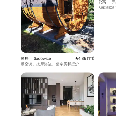
公寓 ｜ 弗
Kajdasza
浴缸
民居 ｜ Sadowice
平均评分 4.86 分（满分 
4.86 (111)
带空调、按摩浴缸、桑拿房和壁炉