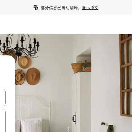
部分信息已自动翻译。
显示原文
击或滑动手势浏览。