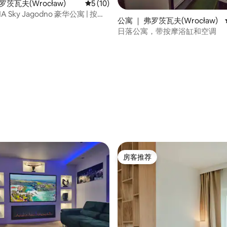
罗茨瓦夫(Wrocław)
平均评分 5 分（满分 5 分），共 10 条评价
5 (10)
 1A Sky Jagodno 豪华公寓 | 按摩
公寓 ｜ 弗罗茨瓦夫(Wrocław)
日落公寓，带按摩浴缸和空调
5 分），共 111 条评价
房客推荐
房客推荐