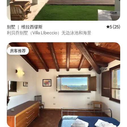
别墅 ｜ 维拉西缪斯
平均评分 5
5 (25)
利贝乔别墅（Villa LIbeccio）无边泳池和海景
房客推荐
房客推荐