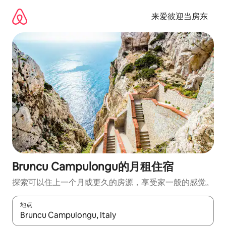
跳
至
来爱彼迎当房东
内
容
Bruncu Campulongu的月租住宿
探索可以住上一个月或更久的房源，享受家一般的感觉。
地点
如有搜索结果，请使用上下方向键查看，或通过点击或滑动手势浏