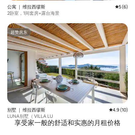
公寓 ｜ 维拉西缪斯
平均评分 
5 (6)
2卧室，1间套房+露台海景
超赞房东
超赞房东
别墅 ｜ 维拉西缪斯
平均评分 4.9
4.9 (10)
LUNA别墅（ VILLA LU
享受家一般的舒适和实惠的月租价格