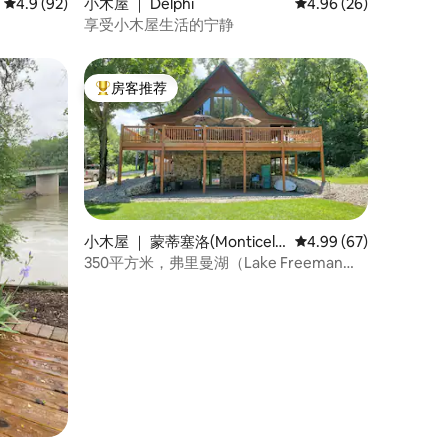
平均评分 4.9 分（满分 5 分），共 92 条评价
4.9 (92)
小木屋 ｜ Delphi
平均评分 4.96 分（满分
4.96 (26)
享受小木屋生活的宁静
房客推荐
热门「房客推荐」
小木屋 ｜ 蒙蒂塞洛(Monticell
平均评分 4.99 分（满分
4.99 (67)
o)
350平方米，弗里曼湖（Lake Freeman）
碧乡豪华庄园