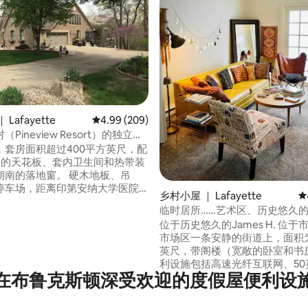
Lafayette
平均评分 4.99 分（满分 5 分），共 209 条评价
4.99 (209)
Pineview Resort）的独立入
套房
，套房面积超过400平方英尺，配
高的天花板、套内卫生间和热带装
5 分），共 105 条评价
落地窗。 硬木地板、吊
停车场，距离印第安纳大学医院3
乡村小屋 ｜ Lafayette
平
，距离弗朗西斯康医院最多10分
临时居所……艺术区、历史悠久
渡
位于历史悠久的James H. 位
连锁餐厅和当地餐厅。 距离信
市场区一条安静的街道上，面积为
ith Church）校区仅两分钟路
英尺，带阁楼（宽敞的卧室和书房
普渡大学（Purdue）仅20分钟路
利设施包括高速光纤互联网、50
在布鲁克斯顿深受欢迎的度假屋便利设
视、全不锈钢家电、咖啡吧（Keu
机和茶具）、标准双人床。 我们的房客对
这个位置赞不绝口-主街的很棒