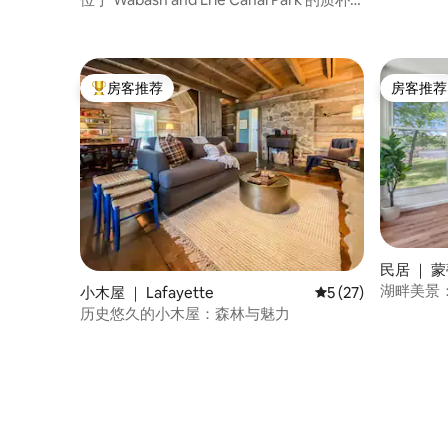
中型小木屋
房客推荐
房客推荐
热门「房客推荐」
房客推荐
民居 ｜ 蒙蒂
湖畔美景
小木屋 ｜ Lafayette
平均评分 5 分（满分 
5 (27)
交通
历史悠久的小木屋：森林与魅力