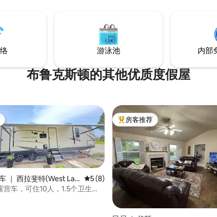
啡馆和葡萄酒窖就在拐角处.....
区1.6英里！！ 免费停车，距离门仅几步之
遥。
络
游泳池
内部
布鲁克斯顿的其他优质度假屋
房客推荐
热门「房客推荐」
 ｜ 西拉斐特(West Laf
平均评分 5 分（满分 5 分），共 8 条评价
5 (8)
营车，可住10人，1.5个卫生
卧室
5 分），共 34 条评价