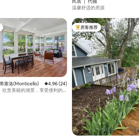
民居 ｜ 代顿
温馨舒适的房源
房客推荐
热门「房客推荐」
塞洛(Monticello)
平均评分 4.96 分（满分 5 分），共 24 条评价
4.96 (24)
：欣赏美丽的湖景，享受便利的
5 分），共 27 条评价