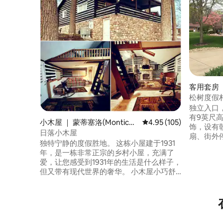
客用套房 ｜ 
松树度假村（
口和整套
独立入口
有9英尺
小木屋 ｜ 蒙蒂塞洛(Monticell
平均评分 4.95 分（满分 
4.95 (105)
饰，设有朝南的
o)
日落小木屋
扇、街外
独特宁静的度假胜地。 这栋小屋建于1931
分钟车程
年，是一栋非常正宗的乡村小屋，充满了
钟车程。 65号州际公路距离这里只有2.5公
爱，让您感受到1931年的生活是什么样子，
里，附近有
但又带有现代世界的奢华。 小木屋小巧舒
仰教堂（Fa
适，卧室配有标准双人床、全尺寸沙发
程！ 距离
床、阁楼内有2张小日式床垫，可供2名儿
程。 VIZIO智能电视 根据爱彼迎准则清洁
童入住。 如果有2位房客是儿童或青少年，
住宿
请睡6人。 靠近Madam Carroll、Indiana
Beach、Summer Beach House海滩和Tall