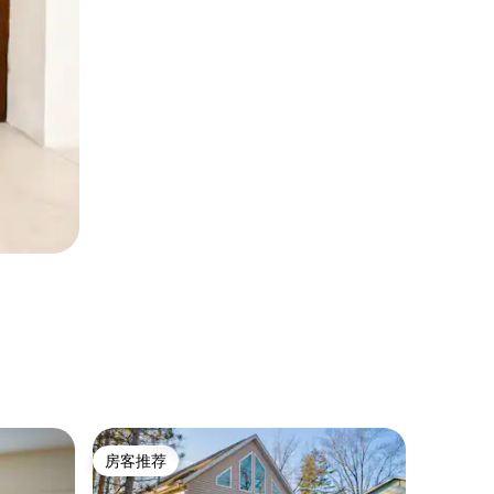
民居 ｜ De
房客推荐
房客
房客推荐
热门「
*屡获殊