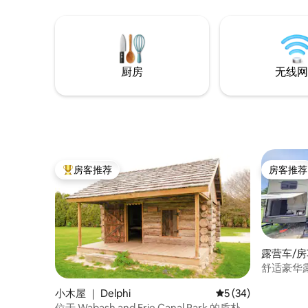
Timbers。距离普渡27英里！
厨房
无线网
房客推荐
房客推荐
热门「房客推荐」
房客推荐
露营车/房车
ayette)
舒适豪华露
间，2间
小木屋 ｜ Delphi
平均评分 5 分（满分 
5 (34)
位于 Wabash and Erie Canal Park 的质朴