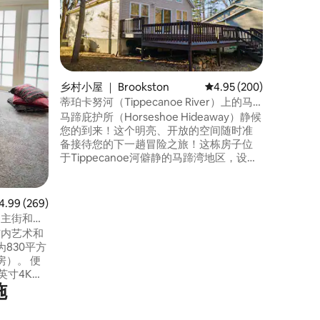
域）
开放式灯
车区域。
烤和交谈
餐区（ 
客厅/电视
NETFL
和主卧室
乡村小屋 ｜ Brookston
平均评分 4.95 分（满分 
4.95 (200)
敞的卧室
蒂珀卡努河（Tippecanoe River）上的马
间和卫生
蹄铁隐蔽处！
马蹄庇护所（Horseshoe Hideaway）静候
您的到来！这个明亮、开放的空间随时准
备接待您的下一趟冒险之旅！这栋房子位
于Tippecanoe河僻静的马蹄湾地区，设有
3间卧室、2间全功能卫生间、设备齐全的
厨房、智能电视、电壁炉、大露台和洗衣
机/烘干机，可接待各种房客。可提供街边
均评分 4.99 分（满分 5 分），共 269 条评价
4.99 (269)
停车位。此房源提供宁静祥和的环境，同
的主街和普
时靠近便利设施和许多户外活动！今天就
于市内艺术和
来参观吧！
830平方
）。 便
英寸4K电
施
rig咖啡
的餐厅、咖