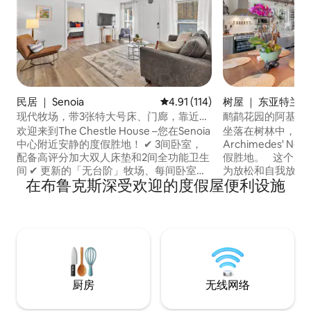
民居 ｜ Senoia
平均评分 4.91 分（满分 5 分），
4.91 (114)
树屋 ｜ 东亚特兰大
现代牧场，带3张特大号床、门廊，靠近
鸸鹋花园的阿基米
DT Senoia
欢迎来到The Chestle House –您在Senoia
坐落在树林中，Emu
中心附近安静的度假胜地！ ✔ 3间卧室，
Archimedes' 
配备高评分加大双人床垫和2间全功能卫生
假胜地。 这个度
间 ✔ 更新的「无台阶」牧场、每间卧室均
为放松和自我放纵
在布鲁克斯深受欢迎的度假屋便利设施
配备智能电视、前廊摇椅、标准双人沙发
便利设施，让您拥
床和设备齐全的厨房 ✔ 安静的木地段，靠
每个窗户都可以看
近历史悠久的Senoia、桃树城、纽南、夏
您可以瞥见下面漫
普斯堡、Trilith Studios ✔ 距离美国足球训
和孔雀。 这里安静而私密，但步行即可抵
练场18英里 如《纽约时报》所描述的那
达东亚特兰大村（East 
样，来参观「红地毯铺设的佐治亚主街」
这是亚特兰大最热
吧！
厨房
无线网络