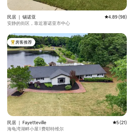
民居 ｜ 锡诺亚
平均评分 4.89
4.89 (98)
安静的街区，靠近塞诺亚市中心
房客推荐
热门「房客推荐」
民居 ｜ Fayetteville
平均评分 5
5 (21)
海龟湾湖畔小屋 l 费耶特维尔