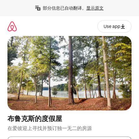
跳
部分信息已自动翻译。
显示原文
至
内
容
Use app
布鲁克斯的度假屋
在爱彼迎上寻找并预订独一无二的房源