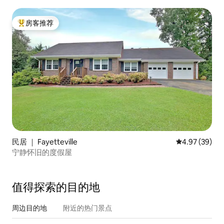
房客推荐
热门「房客推荐」
民居 ｜ Fayetteville
平均评分 4.97
4.97 (39)
宁静怀旧的度假屋
值得探索的目的地
周边目的地
附近的热门景点