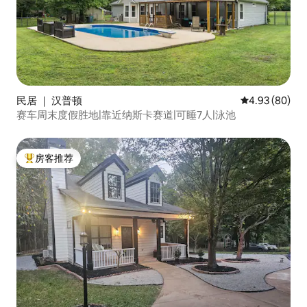
民居 ｜ 汉普顿
平均评分 4.93
4.93 (80)
赛车周末度假胜地|靠近纳斯卡赛道|可睡7人|泳池
房客推荐
热门「房客推荐」