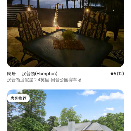
民居 ｜ 汉普顿(Hampton)
平均评分 5
5 (12)
汉普顿度假屋 2.4英里-回音公园赛车场
房客推荐
房客推荐