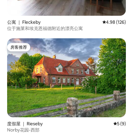
公寓 ｜ Fleckeby
平均评分 4.98
4.98 (126)
位于施莱和埃克恩福德附近的漂亮公寓
房客推荐
房客推荐
度假屋 ｜ Rieseby
平均评分 
5 (9)
Norby花园-西部