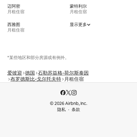
迈阿密
蒙特利尔
月租住宿
月租住宿
西雅图
显示更多
月租住宿
*某些地区和部分房源或有例外。
爱彼迎
德国
石勒苏益格-荷尔斯泰因
布罗德斯比-戈尔托夫特
月租住宿
© 2026 Airbnb, Inc.
隐私
条款