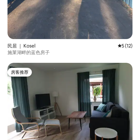
民居 ｜ Kosel
平均评分 5
5 (12)
施莱湖畔的蓝色房子
房客推荐
房客推荐