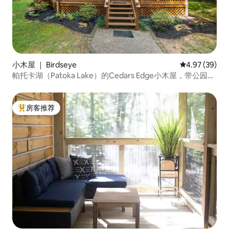
小木屋 ｜ Birdseye
平均评分 4.97
4.97 (39)
帕托卡湖（Patoka Lake）的Cedars Edge小木屋，带公园通
行证
房客推荐
热门「房客推荐」