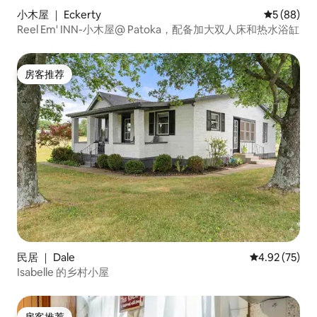
小木屋 ｜ Eckerty
平均评分 5
5 (88)
Reel Em' INN-小木屋@ Patoka，配备加大双人床和热水浴缸
房客推荐
房客推荐
民居 ｜ Dale
平均评分 4.9
4.92 (75)
Isabelle 的乡村小屋
房客推荐