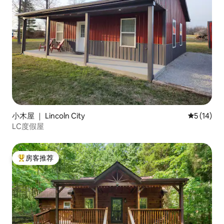
小木屋 ｜ Lincoln City
平均评分 5
5 (14)
LC度假屋
房客推荐
热门「房客推荐」