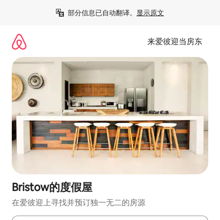
跳
部分信息已自动翻译。
显示原文
至
内
容
来爱彼迎当房东
Bristow的度假屋
在爱彼迎上寻找并预订独一无二的房源