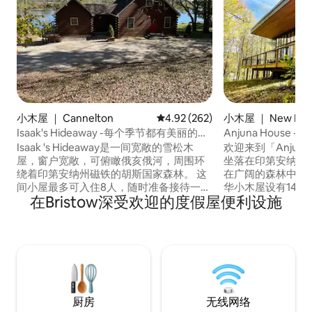
小木屋 ｜ Cannelton
平均评分 4.92 分（满分 5 分），共
4.92 (262)
小木屋 ｜ New Pek
Isaak's Hideaway -每个季节都有美丽的景
Anjuna House
观
假屋
Isaak 's Hideaway是一间宽敞的雪松木
欢迎来到「Anju
屋，窗户宽敞，可俯瞰俄亥俄河，周围环
坐落在印第安纳州
绕着印第安纳州磁铁的胡斯国家森林。 这
在广阔的森林中。 
间小屋最多可入住8人，随时准备接待一大
华小木屋设有14英
在Bristow深受欢迎的度假屋便利设施
群家人和朋友。 在石头火坑放松身心，或
方英尺的露台！ 外
在热水浴缸中休息，同时欣赏迷人的河景
探索，室外淋浴间
和驳船交通。 此外，距离假日世界约50分
房源。 Anjuna靠近
钟车程。 新粉刷，配备全新电器！ 您也可
Marengo洞穴
以查看位于印第安纳州马格纳特的Pop's
带上家人、朋友或您
Hideaway。
或探索！
厨房
无线网络