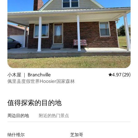
小木屋 ｜ Branchville
平均评分 4.97
4.97 (29)
佩里县度假世界Hoosier国家森林
值得探索的目的地
周边目的地
附近的热门景点
纳什维尔
芝加哥