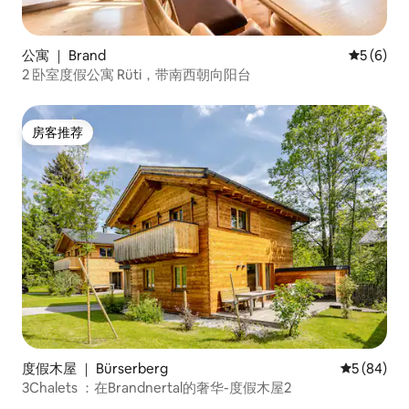
公寓 ｜ Brand
平均评分 
5 (6)
2 卧室度假公寓 Rüti，带南西朝向阳台
房客推荐
房客推荐
度假木屋 ｜ Bürserberg
平均评分 5
5 (84)
3Chalets ：在Brandnertal的奢华-度假木屋2