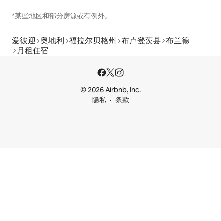
*某些地区和部分房源或有例外。
爱彼迎
奥地利
福拉尔贝格州
布卢登茨县
布兰德
月租住宿
© 2026 Airbnb, Inc.
隐私
条款