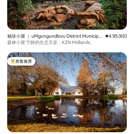
袖珍小屋 ｜ uMgungundlovu District Municipali
平均评分 4.95
4.95 (60)
ty
森林小屋 宁静的生态天堂，KZN Midlands。
房客推荐
热门「房客推荐」