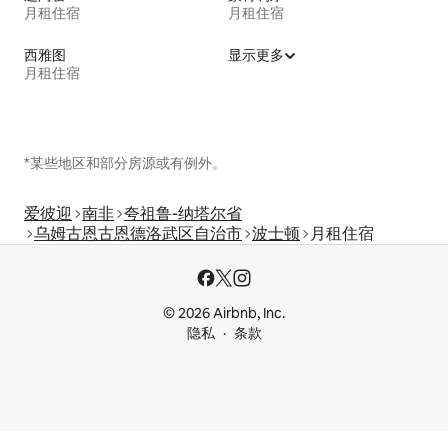
月租住宿
月租住宿
西雅图
显示更多
月租住宿
*某些地区和部分房源或有例外。
爱彼迎
南非
夸祖鲁-纳塔尔省
乌姆古恩古恩德洛武区自治市
波士顿
月租住宿
© 2026 Airbnb, Inc.
隐私
条款