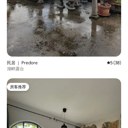
民居 ｜ Predore
平均评分 5
5 (38)
湖畔露台
房客推荐
房客推荐