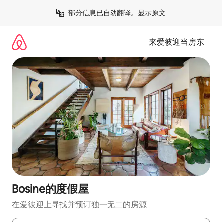
跳
部分信息已自动翻译。
显示原文
至
内
容
来爱彼迎当房东
Bosine的度假屋
在爱彼迎上寻找并预订独一无二的房源