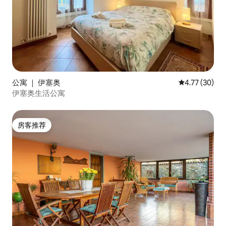
公寓 ｜ 伊塞奥
平均评分 4.7
4.77 (30)
伊塞奥生活公寓
房客推荐
房客推荐