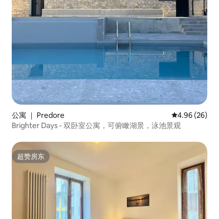
公寓 ｜ Predore
平均评分 4.96
4.96 (26)
Brighter Days - 双卧室公寓，可俯瞰湖景，泳池景观
超赞房东
超赞房东