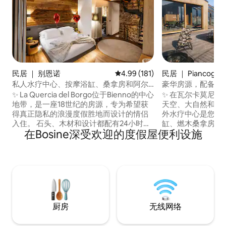
民居 ｜ 别恩诺
平均评分 4.99 分（满分 5 分），共
4.99 (181)
民居 ｜ Piancogno
私人水疗中心、按摩浴缸、桑拿房和阿尔
豪华房源，配备浴
卑斯山景观的豪华住宅
于山区
✨ La Quercia del Borgo位于Bienno的中心
✨ 在瓦尔卡莫尼
地带，是一座18世纪的房源，专为希望获
天空、大自然和18
得真正隐私的浪漫度假胜地而设计的情侣
外水疗中心是您的专
入住。 石头、木材和设计都配有24小时私
缸、燃木桑拿房和星空
在Bosine深受欢迎的度假屋便利设施
人水疗中心，配有按摩浴池、芬兰桑拿房
特大床套房 + 双人
和高山景观。 带🛏️ 独立浴室的加大双人床
可欣赏山谷美景， 高
套房 75英寸📺智能电视 记忆床🛋️沙发 精
线网络 🚗 私人停车
酿🍷美食和酒窖 🌄 屋顶 高速📶无线网络
隐私、安静、健康
❤️ 非常适合周年纪念日、求婚、蜂蜜月和
的宁静中，慢慢体
健康周末：正宗的村庄，都是您的水疗中
眼前，时间为您放
心和隐私。
厨房
无线网络