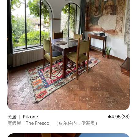
民居 ｜ Pilzone
平均评分 4.95
4.95 (38)
度假屋「The Fresco」（皮尔佐内，伊塞奥）