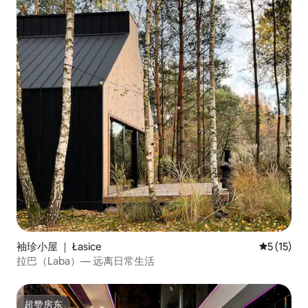
袖珍小屋 ｜ Łasice
平均评分 5
5 (15)
拉巴（Laba）— 远离日常生活
超赞房东