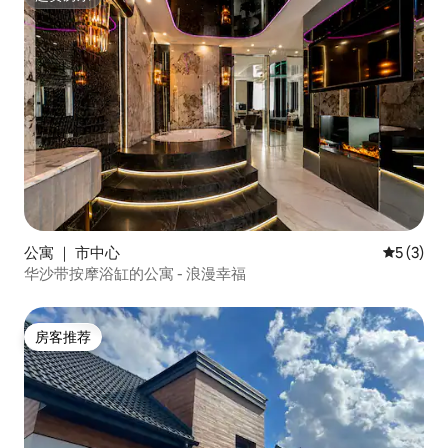
超赞房东
公寓 ｜ 市中心
平均评分 
5 (3)
华沙带按摩浴缸的公寓 - 浪漫幸福
房客推荐
房客推荐