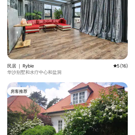
民居 ｜ Rybie
平均评分 5
5 (16)
华沙别墅和水疗中心和盐洞
房客推荐
房客推荐