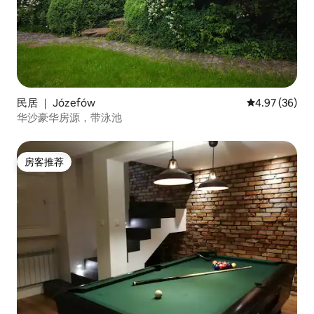
民居 ｜ Józefów
平均评分 4.97
4.97 (36)
华沙豪华房源，带泳池
房客推荐
房客推荐