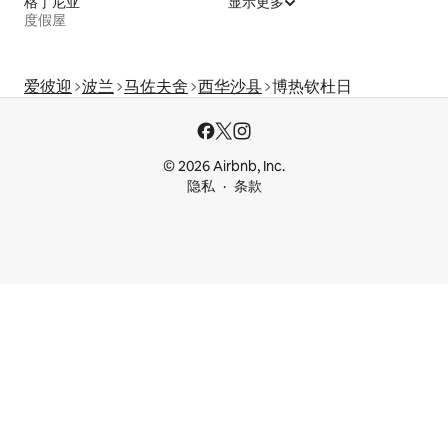
格丁尼亚
显示更多
度假屋
爱彼迎
波兰
马佐夫舍
西华沙县
博热钦杜日
© 2026 Airbnb, Inc.
隐私
条款