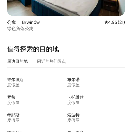
公寓 ｜ Brwinów
平均评分 4.9
4.95 (21)
绿色角落公寓
值得探索的目的地
周边目的地
附近的热门景点
维尔纽斯
布尔诺
度假屋
度假屋
罗兹
卡托维兹
度假屋
度假屋
考那斯
索波特
度假屋
度假屋