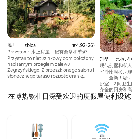
民居 ｜ Izbica
平均评分 4.92 分（满分 5 分），
4.92 (26)
Przystań：水上房屋，配有桑拿和壁炉
Przystań to nietuzinkowy dom położony
别墅 ｜ 比拉尼区
nad samym brzegiem zalewu
现代别墅和私人花园-
Zegrzyńskiego. Z przeszklonego salonu i
华沙比埃拉尼现代风
słonecznego tarasu rozpościera się
——全新！😊 • 这套宽敞的房屋设有 2 间
piękny widok na zieleń i taflę wody. To
卧室、2 间卫生间、
idealne miejsce na oddech od zgiełku
齐全的厨房和高速无线网络
miasta. Życie toczy się własnym
在博热钦杜日深受欢迎的度假屋便利设施
用带露台的私人花
tempem i jest doskonałą odskocznią od
充电设施的免费停车位。 • 位
miejskiego pędu. Tu można cieszyć
便捷前往市中心（1
się wodą, sadami owocowymi i łąkami
机场 20 分钟，莫
oraz pięknymi, dzikimi lasami. Przystań
铁、Młociny 画廊
otoczona jest dziesiątkami tras
源也很近。 非常适合家庭和差旅人士入
rowerowych i pieszych, ma też własne
住！😍
zejście do wody i pomostu.