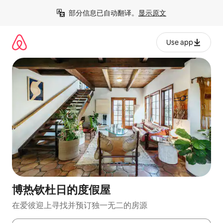
跳
部分信息已自动翻译。
显示原文
至
内
容
Use app
博热钦杜日的度假屋
在爱彼迎上寻找并预订独一无二的房源