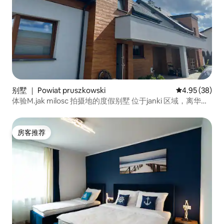
别墅 ｜ Powiat pruszkowski
平均评分 4.95
4.95 (38)
体验M.jak milosc 拍摄地的度假别墅 位于janki 区域，离华沙
近
房客推荐
房客推荐